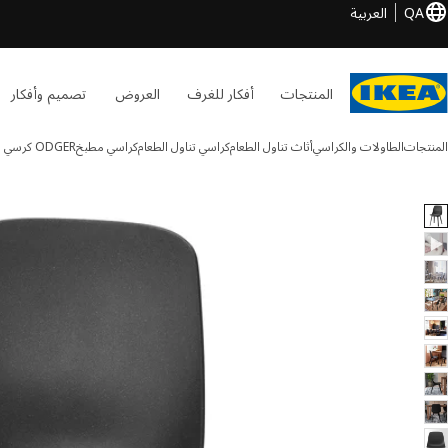
QA
العربية
المنتجات
أفكار للغرف
العروض
تصميم وأفكار
المنتجات
الطاولات والكراسي
أثاث تناول الطعام
كراسي تناول الطعام
كراسي مطبخ
ODGER
كرسي
1 ODGER الصور
طي الصور