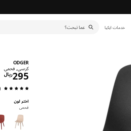
خدمات ايكيا
ODGER
كرسي, فحمي
ال
295
ريال
مراجعة 
3)
اختر لون
فحمي