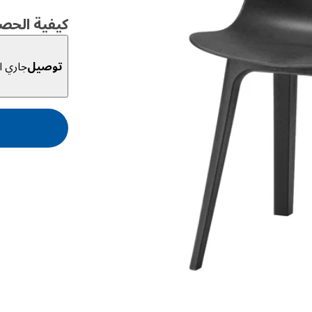
كيفية الحص
توصيل
جاري ال