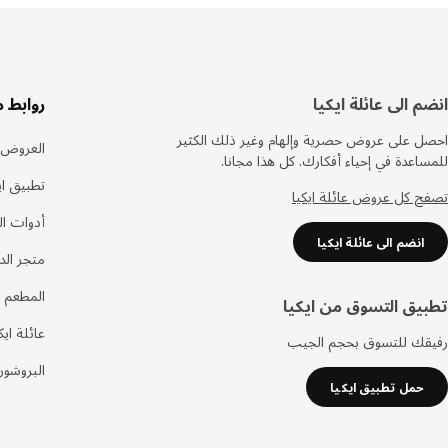
سفل
انضم الى عائلة ايكيا
روابط 
لصفحة
احصل على عروض حصرية وإلهام وغير ذلك الكثير
العروض
للمساعدة في إحياء أفكارك. كل هذا مجانا.
تطبيق اي
تصفح كل عروض عائلة ايكيا
أدوات ا
انضم الى عائلة ايكيا
متجر الد
المطعم 
تطبيق التسوق من ايكيا
عائلة ايك
رفيقك للتسوق بحجم الجيب
البروشور
حمل تطبيق ايكيا