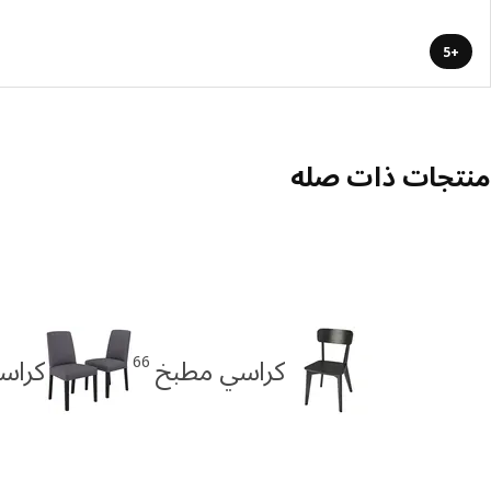
+5
منتجات ذات صله
66
كراسي مطبخ
كراس