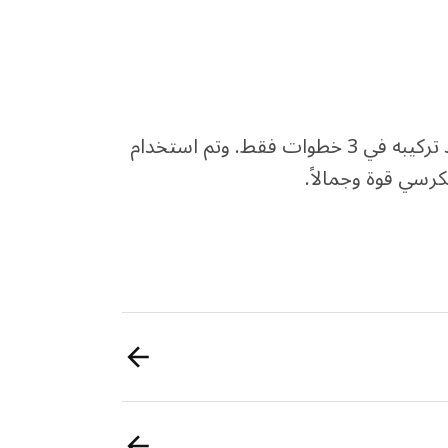
يمنحك هيكل الكرسي شعوراً مريحاً ومرناً لتسمتعي به بعد تركيبه في 3 خطوات فقط. وتم استخدام
رسي قوة وجمالاً.