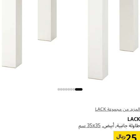
يد من مجموعة LACK
L
ة جانبية, أبيض,
‎35x35 سم‏
السعر ريال 25
2
ريال