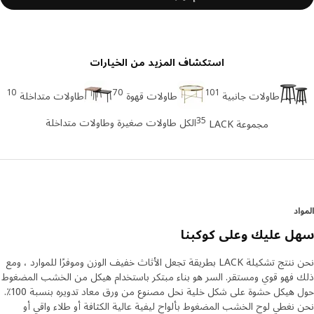
استكشاف المزيد من الخيارات
10
70
101
طاولات جانبية
طاولات قهوة
طاولات متداخلة
35
الكل طاولات صغيرة وطاولات متداخلة
مجموعة LACK
د
 عليك وعلى كوكبنا
نحن ننتج تشكيلة LACK بطريقة تجعل الأثاث خفيف الوزن وموفرًا للموارد ، ومع
فهو قوي ومستقر. السر هو بناء مبتكر باستخدام هيكل من الخشب المضغوط
حول هيكل حشوة على شكل خلية نحل مصنوع من ورق معاد تدويره بنسبة 100٪.
نغطي لوح الخشب المضغوط بألواح ليفية عالية الكثافة أو طلاء واقي أو