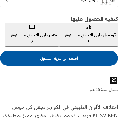
عرض المزيد
ية الحصول عليها
صيل
جاري التحقق من التوفر ...
متجر
جاري التحقق من التوفر ...
أضف إلى عربة التسوق
ئص المنتج
لمدة 25 عام
لاف الألوان الطبيعي في الكوارتز يجعل كل حوض
KILSVIKEN فريد بذاته مما يضفي مظهر مميز لمطبخك.