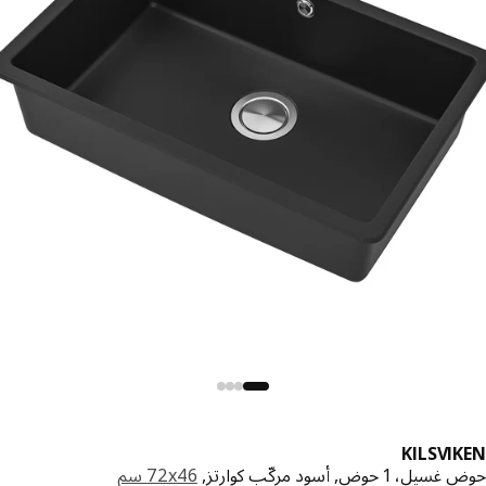
KILSVI
 1 حوض, أسود مركّب كوارتز,
‎72x46 سم‏