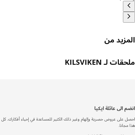
مزيد من
ات لـ KILSVIKEN
فل
م الى عائلة ايكيا
صفحة
 على عروض حصرية وإلهام وغير ذلك الكثير للمساعدة في إحياء أفكارك. كل
مجانا.