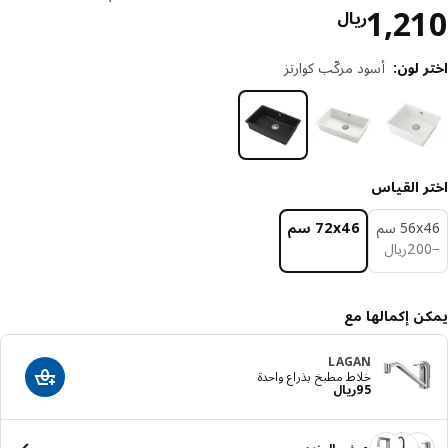
السعر ريال 1210
1,2
ريال
 لون
:
أسود مركّب كوارتز
ر القياس
‎56 سم‏
‎72x46 سم‏
ريال 200
20
ريال
ن إكمالها مع
LAGAN
خلاط مطبخ بذراع واحدة
أضف إلى عرب
السعر ريال 95
95
ريال