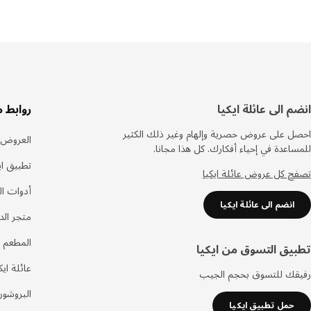
سفل
انضم الى عائلة ايكيا
روابط 
لصفحة
احصل على عروض حصرية وإلهام وغير ذلك الكثير
العروض
للمساعدة في إحياء أفكارك. كل هذا مجانا.
تطبيق اي
تصفح كل عروض عائلة ايكيا
أدوات ا
انضم الى عائلة ايكيا
متجر الد
المطعم 
تطبيق التسوق من ايكيا
عائلة ايك
رفيقك للتسوق بحجم الجيب
البروشور
حمل تطبيق ايكيا