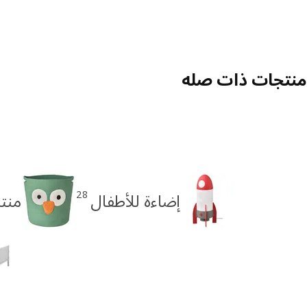
منتجات ذات صله
28
إضاءة للأطفال
منتج