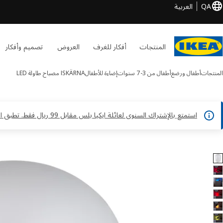
QA
العربية
المنتجات
أفكار للغرف
العروض
تصميم وأفكار
المنتجات
أطفال ورضع
أطفال من 3-7 سنوات
إضاءة للأطفال
ISKÄRNA
مصباح طاولة LED
استمتع بالإشتراك السنوى لعائلة ايكيا بلس مقابل 99 ريال فقط. تطبق الشروط والأحكام*
 ISKÄRNA الصور
طي الصور