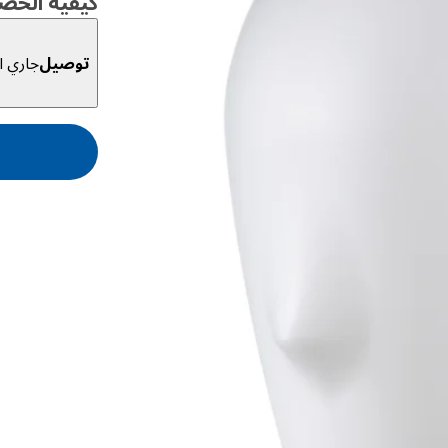
كيفية الحص
توصيل
جاري ال