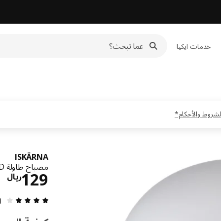
خدمات ايكيا
ISKÄRNA
مصباح طاولة LED, عدة ألوان
ال
129
ريال
مراجعة 
2)