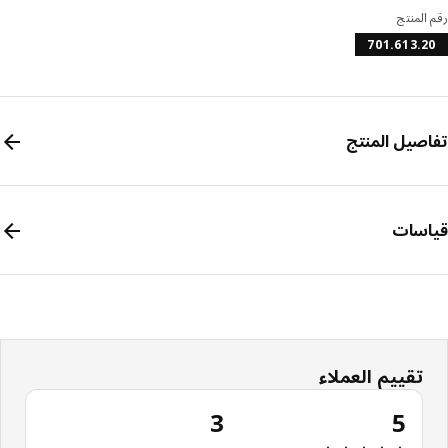
المنتج
701.613.
صيل المنتج
سات
تقييم العملاء
3
5