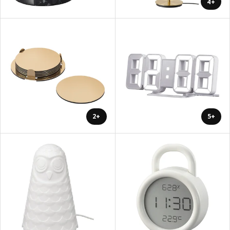
+4
+2
+5