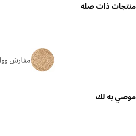
منتجات ذات صله
مفارش ووا
موصي به لك