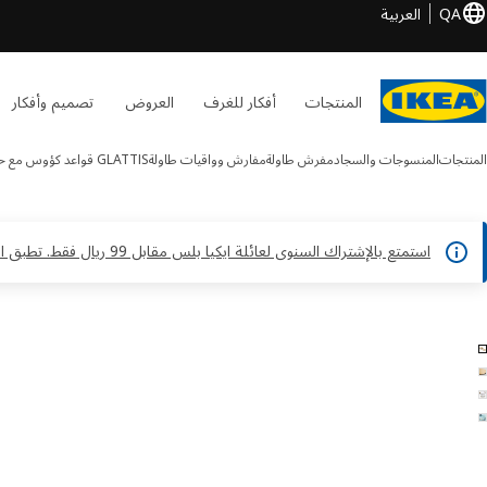
QA
العربية
المنتجات
أفكار للغرف
العروض
تصميم وأفكار
المنتجات
المنسوجات والسجاد
مفرش طاولة
مفارش وواقيات طاولة
GLATTIS
قواعد كؤوس مع ح
استمتع بالإشتراك السنوى لعائلة ايكيا بلس مقابل 99 ريال فقط. تطبق الشروط والأحكام*
GLATTIS الصور
طي الصور