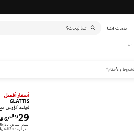
خدمات ايكيا
امل
أسعار أفضل
GLATTIS
قواعد كؤوس مع
29
ريال
/6 قطعة
السعر السابق: ‭35‬ريال/6 قطعة
سعر الوحدة: ‭4.83‬ريال/قطعة