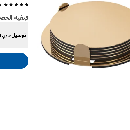
مراجعة 
2)
كيفية الحص
توصيل
جاري ال