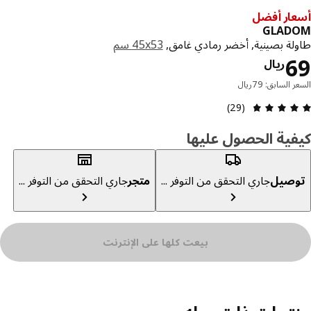
ار أفضل
GLAD
لة بصينية, أخضر رمادي غامق,
‎45x53 سم‏
السعر ريال 69
ريال
 السابق: 79ريال
مراجعة التقييم: 4.8 من أصل 5 النجوم. إجمالي المراجعات: 29
(29)
ية الحصول عليها
صيل
جاري التحقق من التوفر ...
متجر
جاري التحقق من التوفر ...
بيعت كلها على الإنترنت