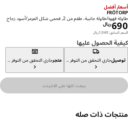
ار أفضل
FRÖTO
قهوة/طاولة جانبية، طقم من 2, فحمي شكل المرمر/أسود زجاج
السعر ريال 690
6
ريال
السابق: 1,040ريال
ية الحصول عليها
صيل
جاري التحقق من التوفر ...
متجر
جاري التحقق من التوفر ...
بيعت كلها على الإنترنت
تجات ذات صله