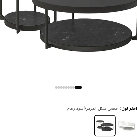
 لون
:
فحمي شكل المرمر/أسود زجاج