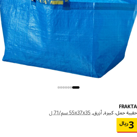
FRA
ة حمل، كبيرة, أزرق,
‎55x37x35 سم/71 ل‏
السعر ريال 3
ريال