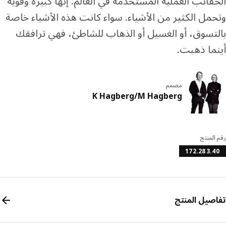
قائب العملية المستخدمة في العالم. إنها كبيرة وقوية
مل الكثير من الأشياء. سواء كانت هذه الأشياء خاصة
تسوق، أو الغسيل أو الذهاب للشاطئ، فهي ترافقك
ما ذهبت.
مصمم
K Hagberg/M Hagberg
المنتج
172.283.
صيل المنتج