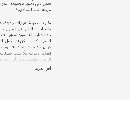
مرونة تلك الصناديق؟
تقنيات جديدة، هوايات جديدة، عضو
واحتياجات الناس في المنزل. خصو
بيترا كماري إينارسون مطوّر منتج
اليومي وكيف يمكن أن يجعل التخز
كوبنهاجن حيث راحت الأسرة تمدد 
العائلة وجدت حلًا حيث حصلت 
الأرض". وتعتقد بيترا بأن ذلك 
من الحياة اليومية يجري في غرف
أقرا المزيد
أثاث مرن لِمَاْ يستجد من 
من التوجهات الواضحة الأخرى حول 
شابّة. "تكمن المشكلة في أنَّ الك
يمكنه استيعابها. وهذا يعني أ
الأفكار بيترا وزملاءها بلبدء ف
بحيث لا نضطر لشراء أثاث جديد 
التي كانت لديها عندما كانت شاب
تتكون من وحدات ذكية مختلفة يمك