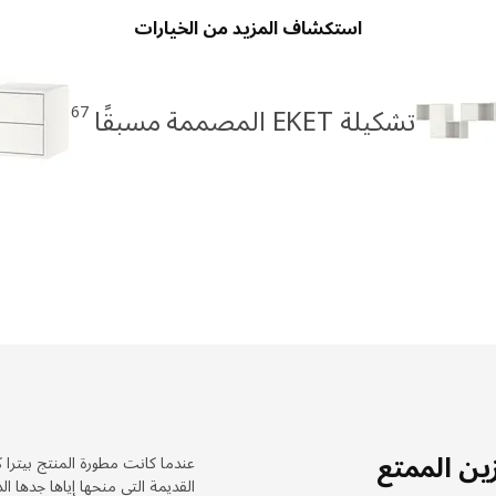
استكشاف المزيد من الخيارات
67
تشكيلة EKET المصممة مسبقًا
ين الممتع
عندما كانت مطورة المنتج بيترا 
القديمة التي منحها إياها جدها 