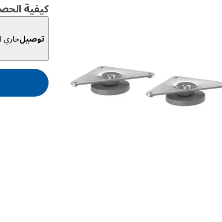
كيفية الحص
توصيل
جاري ال