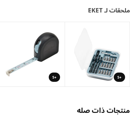
ملحقات لـ EKET
+5
+5
منتجات ذات صله