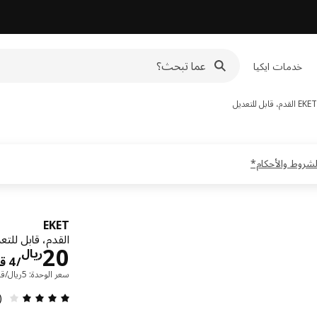
خدمات ايكيا
EKET
القدم، قابل للتعديل
EKET
القدم، قابل للت
20
ريال
/4 قطعة
سعر الوحدة: ‭5‬ريال/قطعة
مراجعة 
1)