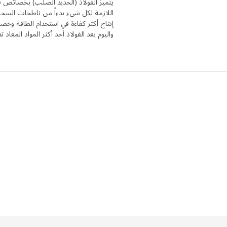
يتميز الفولاذ (الحديد الصلب) بخصائص فريد
البناء بالمكعبات
اللازمة لكل شيء بدءاً من ناطحات السحاب
إنتاج أكثر كفاءة في استخدام الطاقة وخص
بدأت بيترا وفريقها بطلب صناد
واليوم يعد الفولاذ أحد أكثر المواد المعاد ت
مختلفة وراحوا ينقلونها من مكا
الفريق أيضًا في الحقائق التفصي
للأشخاص لوضع هواتفهم النقّالة؟ 
عندما نعود إلى المنزل. وعادة ما
80 سم، ولذلك تم تقديم الرف عل
"لقد أسعدني اختيار ترتيب الأول
EKET. أعتقد أن العملاء سوف يعثرون على العديد من التشكيلات الممتعة لتي لم تخطر لنا على بال!".