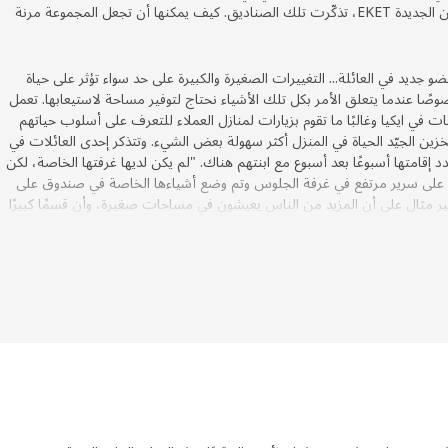
تعمل على تطوير مجموعة التخزين الجديدة EKET، تذكّرت تلك الصناديق. كيف يمكنها أن تجعل المجموعة مرنة
 جديد في العائلة... التغييرات الصغيرة والكبيرة على حد سواء تؤثر على حياة
صًا عندما يتعلق الأمر بكل تلك الأشياء نحتاج لتوفير مساحة لاستيعابها. تعمل
ات في ايكيا وغالبًا ما تقوم بزيارات لمنازل العملاء للتعرف على أسلوب حياتهم
ين الجيّد الحياة في المنزل أكثر سهولة بعض الشيء. وتتذكر إحدى العائلات في
إقامتها أسبوعًا بعد أسبوع مع ابنتهم هناك. "لم يكن لديها غرفتها الخاصة، لكن
على سرير مرتفع في غرفة الجلوس وتم وضع أشياءها الخاصة في صندوق على
خير مثال على أن المزيد من الناس يعيشون في مساحات صغيرة، وأن قسمًا كبيرًا
ة الجلوس حيث نريد الأشياء أن تكون عملية وأنيقة في نفس الوقت.
احتياجات
العالم أن العديد من الناس ينتقلون كثيرًا - كما فعلت بيترا عندما كانت فتاة
ثير من أثاث التخزين يفتقر للمرونة - وعند الانتقال أو ظهور احتياجات جديدة لا
ن التخزين ليس بالوضع الأمثل ومن الصعب معرفة أماكن كل أغراضك". ألهمت هذه
ي البحث عن حل تخزين أكثر مرونة وذي طابع شخصي - واحدٌ يمكن تحديثه بسهولة
عندما يطرأ تغيير على حياتنا. ومن ثم بدأت بيترا تفكّر في صناديق صيد السمك
ّة والتي كان يسهل تكديسها ونقلها عند الحاجة. ماذا لو استطعتَ صنع قطعة أثاث
ن تحريكها، أو نقلها أو الإضافة إليها بسهولة؟