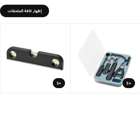
إظهار كافة الملحقات
+5
+5