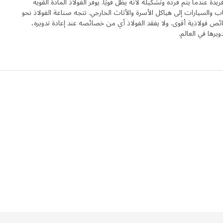
ة عندما يتم فرده وتشكيله لأنه يظل قويًا. يوفر الفولاذ المادة القوية
 والسيارات إلى هياكل الأسرة والأثاث الخارجي. تتجه صناعة الفولاذ نحو
ائص فولاذية أقوى. ولا يفقد الفولاذ أي من خصائصه عند إعادة تدويره،
يق من الورق المقوّى بأحجام مختلفة. ووضعوا الصناديق في أوساط من غرف
دويرها في العالم.
ن لآخر مثل لعبة المكعبات - وتكديسها ودمجها معًا بطرق مختلفة. كما بحث
لية حول التخزين: في المعدل، كم مجلة لدينا في المنزل؟ ما هو الارتفاع المناسب
تقول بيترا: "يضع العديد منا المفاتيح أو الهواتف أو الحقائب في أماكن محدّدة
 نقوم بذلك تلقائيًا، دون تفكير". الارتفاع الذي يبدو أنه يناسب معظم الأشخاص هو
ى ذلك الارتفاع أمرًا طبيعيًا في مزيج الرفوف، والأدراج والخزائن بألوان وأشكال
مختلفة أصبحت في نهاية المطاف مجموعة التخزين EKET. وتتابع بيترا، التي تتطلع إلى زيارة المزيد من المنازل:
ويات من حيث المرح وحرية الاختيار بفضل كل تلك الألوان والمقاسات المتاحة في