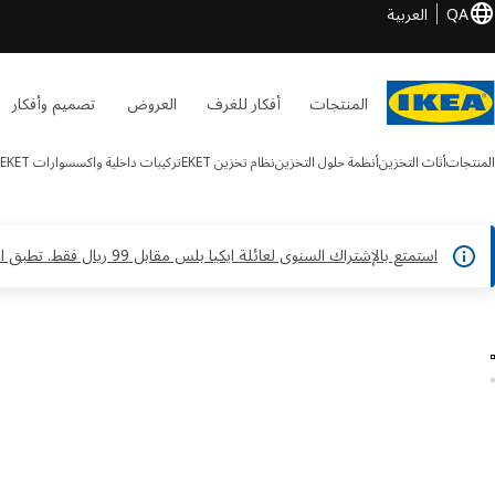
QA
العربية
المنتجات
أفكار للغرف
العروض
تصميم وأفكار
المنتجات
أثاث التخزين
أنظمة حلول التخزين
نظام تخزين EKET
تركيبات داخلية واكسسوارات EKET
استمتع بالإشتراك السنوى لعائلة ايكيا بلس مقابل 99 ريال فقط. تطبق الشروط والأحكام*
EKET الصور
طي الصور