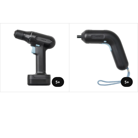
+5
+5