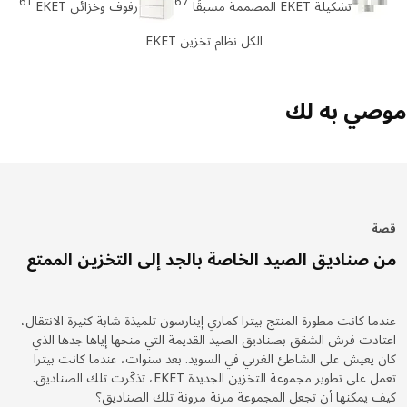
61
67
تشكيلة EKET المصممة مسبقًا
رفوف وخزائن EKET
الكل نظام تخزين EKET
صي به لك
صة
ن صناديق الصيد الخاصة بالجد إلى التخزين الممتع
دما كانت مطورة المنتج بيترا كماري إينارسون تلميذة شابة كثيرة الانتقال،
تادت فرش الشقق بصناديق الصيد القديمة التي منحها إياها جدها الذي
ن يعيش على الشاطئ الغربي في السويد. بعد سنوات، عندما كانت بيترا
تعمل على تطوير مجموعة التخزين الجديدة EKET، تذكّرت تلك الصناديق.
ف يمكنها أن تجعل المجموعة مرنة مرونة تلك الصناديق؟