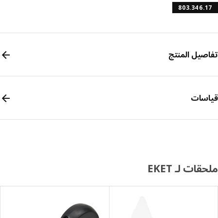
803.346.
صيل المنتج
سات
قات لـ EKET