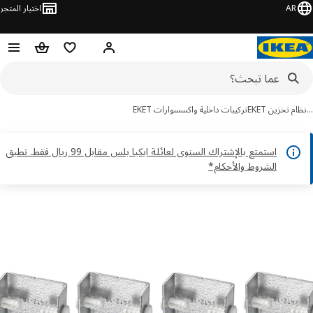
AR
اختيار المتجر
قائمة التسوق
سلة التسوق
مرحباً! تسجيل الدخول أو الاشتر
م تخزين EKET
تركيبات داخلية واكسسوارات EKET
استمتع بالإشتراك السنوى لعائلة ايكيا بلس مقابل 99 ريال فقط. تطبق
الشروط والأحكام*
ور