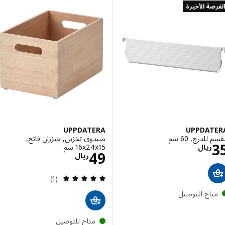
صة الأخيرة
UPPDATERA
UPPDAT
لدرج, 60 سم
صندوق تخزين, خيزران فاتح,
الاسعار ريال 35
‎16x24x15 سم‏
ريال
الاسعار ريال 49
49
ريال
مراجعة: 5 من أصل 5 نجوم. إجمالي المراجعات:
(1)
تاح للتوصيل
متاح للتوصيل