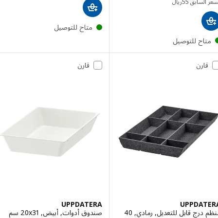
السعر السابق ريال 55
 السابق
55
ريال
متاح للتوصيل
تاح للتوصيل
قارن
قارن
UPPDATERA
UPPDAT
منظم درج قابل للتعديل, رمادي, 40
صندوق أدوات, أبيض, ‎20x31 سم‏