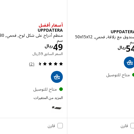
أسعار أفضل
UPPDATERA
UPPDAT
منظم أدراج على شكل لوح, فحمي, 80
صندوق مع زلاقة, فحمي, ‎50x15x12
سم
الاسعار ريال 49
49
الاسعار ريال 54
ريال
ريال
السعر السابق ريال 59
السعر السابق
59
ريال
مراجعة: 4.5 من أصل 5 نجوم. إجمالي المراجعات:
(2)
تاح للتوصيل
متاح للتوصيل
المزيد من المتغيرات
UPPDATERA
قارن
قارن