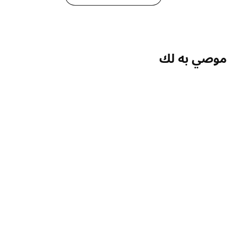
صي به لك