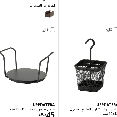
المزيد من المتغيرات
UPPDATERA
قارن
قارن
UPPDATERA
UPPDAT
أدوات تناول الطعام, فحمي,
حامل صحن, فحمي, ‎19-31 سم‏
الاسعار ريال 45
45
م‏
ريال