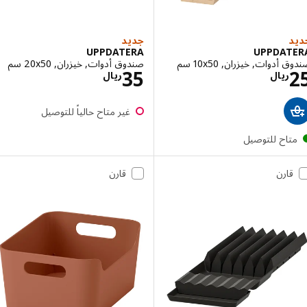
جديد
UPPDATERA
UPPDAT
أدوات, خيزران, ‎10x50 سم‏
صندوق أدوات, خيزران, ‎20x50 سم‏
الاسعار ريال 25
الاسعار ريال 35
35
ريال
ريال
غير متاح حالياً للتوصيل
تاح للتوصيل
قارن
قارن