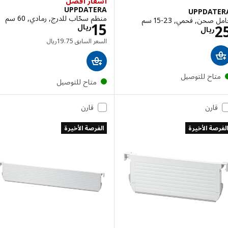
أسعار أفضل
UPPDATERA
UPPDAT
منظم سحّاب للدرج, رمادي, 60 سم
حن, فحمي, ‎15-23 سم‏
الاسعار ريال 15
15
الاسعار ريال 25
ريال
ريال
السعر السابق ريال 19.75
السعر السابق
75
.
19
ريال
تاح للتوصيل
متاح للتوصيل
قارن
قارن
صة الأخيرة
الفرصة الأخيرة