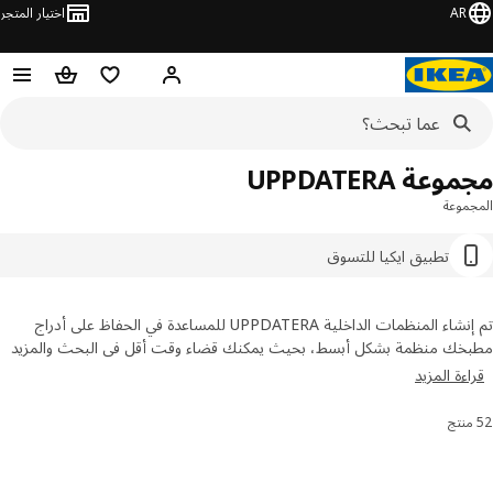
AR
اختيار المتجر
قائمة التسوق
سلة التسوق
مرحباً! تسجيل الدخول أو الاشتر
عة UPPDATERA
موعة
تطبيق ايكيا للتسوق
تم إنشاء المنظمات الداخلية UPPDATERA للمساعدة في الحفاظ على أدراج
خك منظمة بشكل أبسط، بحيث يمكنك قضاء وقت أقل في البحث والمزيد
لوقت في الطهي. صواني أدوات المائدة ورفوف السكاكين ورفوف التوابل
ءة المزيد
ها من التصميمات الداخلية للمطبخ قابلة للتكيف للغاية مع مطبخك
اسب مع أي درج.
رز والتصفية