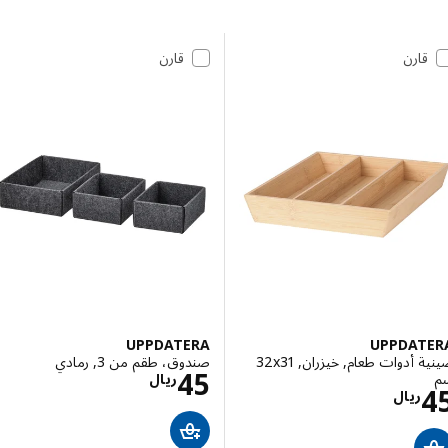
 إلى النتائج
مة النتائج
قارن
قارن
UPPDATERA
UPPDAT
صينية أدوات طعام, خيزران, ‎32x31
صندوق، طقم من 3, رمادي
الاسعار ريال 45
45
ريال
الاسعار ريال 45
ريال