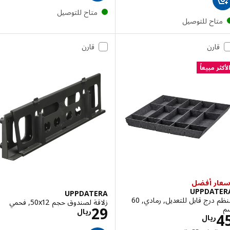
متاح للتوصيل
تاح للتوصيل
قارن
قارن
ر مبيعاً
ر أفضل
UPPDAT
UPPDATERA
منظم درج قابل للتعديل, رمادي, 60
زلاقة لصندوق حجم 50x12, فحمي
الاسعار ريال 29
29
ريال
الاسعار ريال 45
ريال