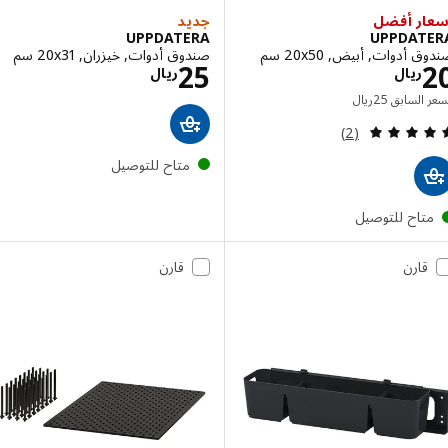
ر أفضل
جديد
UPPDATERA
UPPDAT
أدوات, أبيض, ‎20x50 سم‏
صندوق أدوات, خيزران, ‎20x31 سم‏
الاسعار ريال 20
الاسعار ريال 25
25
ريال
ريال
السعر السابق ريال 25
 السابق
25
ريال
مراجعة: 5 من أصل 5 نجوم. إجمالي المراجعات:
(2)
متاح للتوصيل
تاح للتوصيل
قارن
قارن