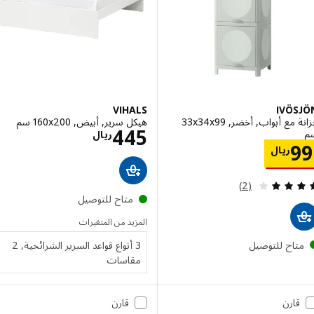
VIHALS
IVÖ
خزانة مع أبواب, أخضر, ‎33x34x99
هيكل سرير, أبيض, ‎160x200 سم‏
الاسعار ريال 445
445
ريال
الاسعار ريال 99
ريال
مراجعة: 4 من أصل 5 نجوم. إجمالي المراجعات:
(2)
متاح للتوصيل
المزيد من المتغيرات
تاح للتوصيل
3 أنواع قواعد السرير الشرائحية, 2
مقاسات
قارن
قارن