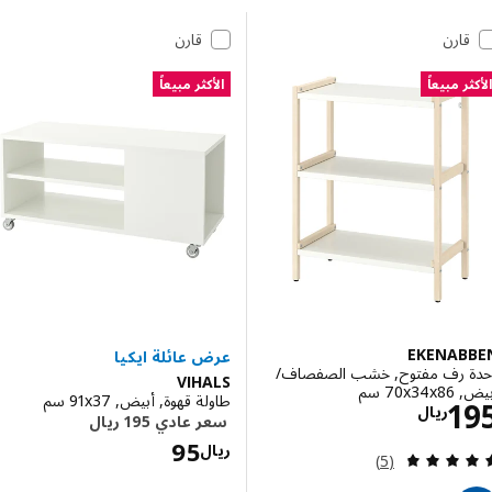
 إلى النتائج
مة النتائج
قارن
قارن
ر مبيعاً
الأكثر مبيعاً
EKENAB
 رف مفتوح, خشب الصفصاف/
VIHALS
‎7 سم‏
طاولة قهوة, أبيض, ‎91x37 سم‏
الاسعار ريال 195
1
ريال
الاسعار ريا
ريال
مراجعة: 4.8 من أصل 5 نجوم. إجمالي المراجعات:
(5)