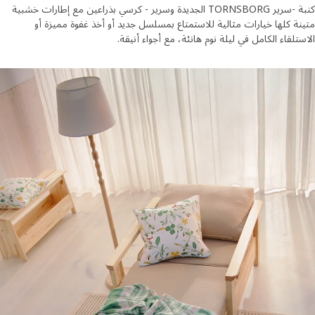
كنبة -سرير TORNSBORG الجديدة وسرير - كرسي بذراعين مع إطارات خشبية
ة كلها خيارات مثالية للاستمتاع بمسلسل جديد أو أخذ غفوة مميزة أو
تلقاء الكامل في ليلة نوم هانئة، مع أجواء أنيقة.
- كرسي بذراعين TORNSBORG بإطار خشبي يتحول من وضع كرسي بذراعين إلى سرير.