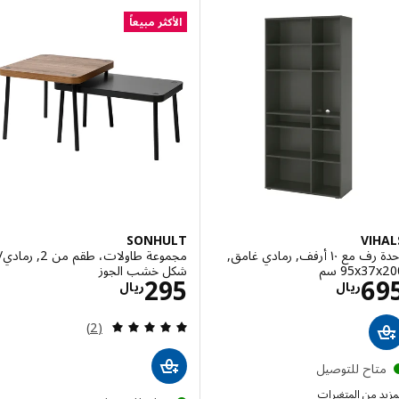
الأكثر مبيعاً
SONHULT
VI
وحدة رف مع ١٠ أرفف, رمادي غامق,
مجموعة طاولات، طقم من 2, رمادي/
‎95x سم‏
شكل خشب الجوز
الاسعار ريال 695
الاسعار ريال 295
295
6
ريال
ريال
مراجعة: 5 من أصل 5 نجوم. إجمالي المراجعات:
(2)
تاح للتوصيل
 من المتغيرات