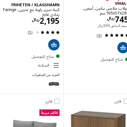
VI
FRIHETEN / KLAGSHAMN
 ملابس ببابين, أبيض,
كنبة-سرير زاوية مع تخزين, Faringe
‎105x5 سم‏
رمادي فاتح
الاسعار ريال 745
7
الاسعار ريال 95
2,195
ريال
ريال
السعر السابق ريال 999
 السابق
999
ريال
مراجعة: 4.2 من أصل 5 نجوم. إجمالي المراجعات:
(5)
مراجعة: 4.8 من أصل 5 نجوم. إجمالي المراجعات:
(4)
متاح للتوصيل
تاح للتوصيل
الصلابة
المزيد من المتغيرات
FRIHETEN / KLAGSHAMN
قارن
قارن
الأكثر مبيعاً