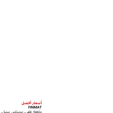
أسعار أفضل
FINMAT
ملعقة طهي, ستينلس ستيل, 33 سم