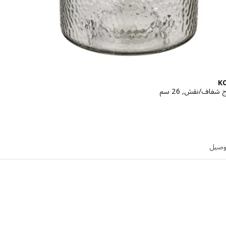
K
 شفاف/نقش, 26 سم
لاسعار ريال 45
توصيل