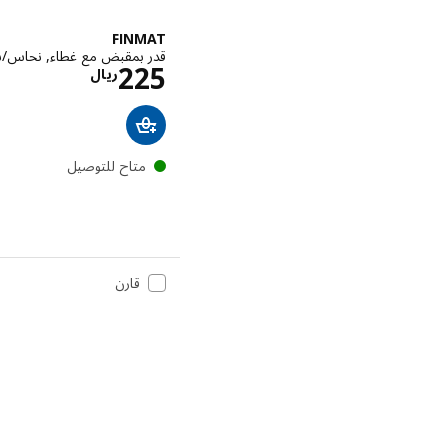
FINMAT
قدر بمقبض مع غطاء, نحاس/ستين
الاسعار ري
225
ريال
متاح للتوصيل
قارن