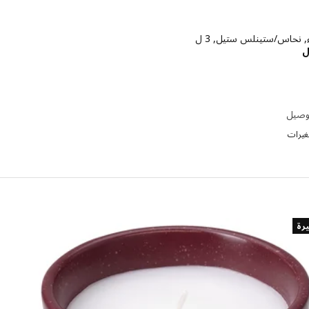
, نحاس/ستينلس ستيل, 3 ل
الاسعار ريال 295
ل
توصيل
تغيرات
يرة