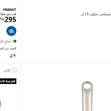
FINMAT
لس ستيل, 1.5 ل
قدر مع غطاء
ال 225
295
ريا
متاح لل
المزيد من الم
FINMAT
5 ل
قارن
الفرصة الأخ