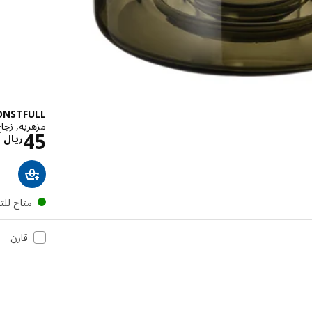
ONSTFULL
مزهرية, زجاج
ل 49
ا
45
ريال
متاح لل
قارن