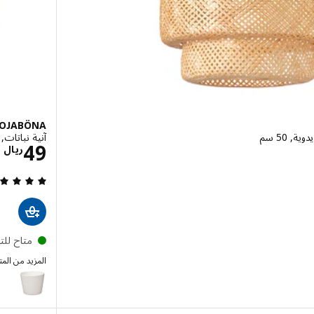
OJABÖNA
, 50 سم
آنية نباتات, أب
ال 299
ا
49
ريال
متاح لل
المزيد من الم
SOJABÖNA