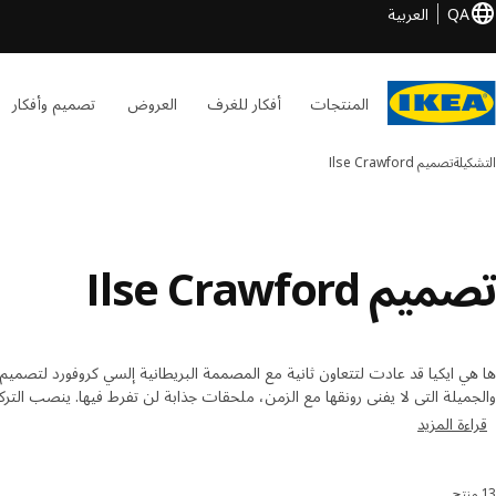
QA
العربية
المنتجات
أفكار للغرف
العروض
تصميم وأفكار
التشكيلة
تصميم Ilse Crawford
تصميم Ilse Crawford
ها هي ايكيا قد عادت لتتعاون ثانية مع المصممة البريطانية إلسي كروفورد لتصميم
والجميلة التي لا يفنى رونقها مع الزمن، ملحقات جذابة لن تفرط فيها. ينصب الترك
الميسورة والتصميم عالي الجودة.
قراءة المزيد
13 منتج