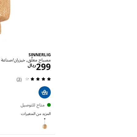
SINNERLIG
مصباح معلّق, خيزران/صناعة يدوية
الاسعار ري
299
ريال
مراجعة: 4.3 من أصل 5 نجوم. إجمالي المراجعات:
(3)
متاح للتوصيل
المزيد من المتغيرات
SINNERLIG