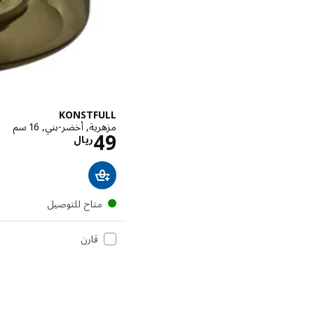
KONSTFULL
مزهرية, أخضر-بني, 16 سم
الاسعار ريا
49
ريال
متاح للتوصيل
قارن