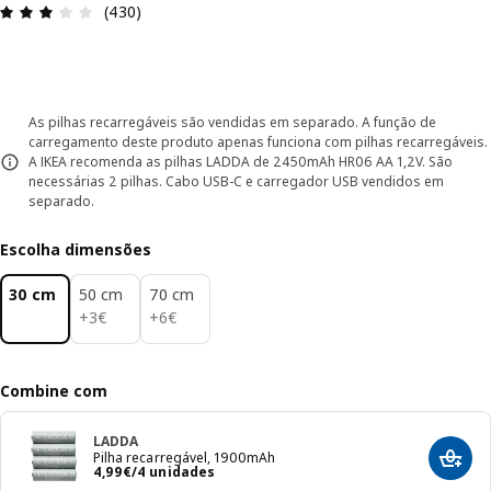
Avaliações: 3.1 de 5 estrelas. Total de comentári
(430)
As pilhas recarregáveis são vendidas em separado. A função de
carregamento deste produto apenas funciona com pilhas recarregáveis.
A IKEA recomenda as pilhas LADDA de 2450mAh HR06 AA 1,2V. São
necessárias 2 pilhas. Cabo USB-C e carregador USB vendidos em
separado.
Escolha dimensões
30 cm
50 cm
70 cm
3€
6€
+
3
€
+
6
€
Combine com
LADDA
Pilha recarregável, 1900mAh
Adici
Preço 4,99€/4 unidades
4
,
99
€
/4 unidades