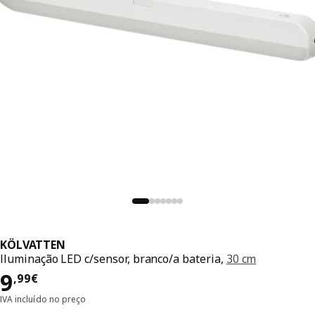
KÖLVATTEN
Iluminação LED c/sensor, branco/a bateria,
30 cm
Preço 9,99€
9
,
99
€
IVA incluído no preço