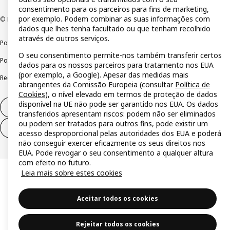
consentimento para os parceiros para fins de marketing,
por exemplo. Podem combinar as suas informações com
© Inter IKEA Systems B.V 1999-2026
dados que lhes tenha facultado ou que tenham recolhido
através de outros serviços.
Política de privacidade
Política de cookies
Termos de utilização
O seu consentimento permite-nos também transferir certos
Política de divulgação responsável
Livro de reclamações
dados para os nossos parceiros para tratamento nos EUA
(por exemplo, a Google). Apesar das medidas mais
Reclamações e resolução de litígios
abrangentes da Comissão Europeia (consultar
Política de
Cookies
), o nível elevado em termos de proteção de dados
disponível na UE não pode ser garantido nos EUA. Os dados
Direito de livre resolução
transferidos apresentam riscos: podem não ser eliminados
ou podem ser tratados para outros fins, pode existir um
Direito de livre resolução (serviços)
acesso desproporcional pelas autoridades dos EUA e poderá
não conseguir exercer eficazmente os seus direitos nos
EUA. Pode revogar o seu consentimento a qualquer altura
com efeito no futuro.
Leia mais sobre estes cookies
Aceitar todos os cookies
Rejeitar todos os cookies