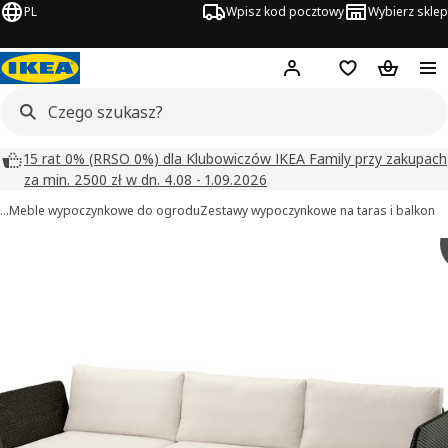
PL
Wpisz kod pocztowy
Wybierz sklep
Hej!
Zaloguj się
Lista zakupowa
Koszyk
15 rat 0% (RRSO 0%) dla Klubowiczów IKEA Family przy zakupach
za min. 2500 zł w dn. 4.08 - 1.09.2026
…
Meble wypoczynkowe do ogrodu
Zestawy wypoczynkowe na taras i balkon
VITTSKÄR obrazy
zdjęcia