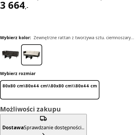
Cena 3664,-
3 664
,
-
Wybierz kolor
:
Zewnętrzne rattan z tworzywa sztu. ciemnoszary/Frösön/Duvholmen beżowy
Wybierz rozmiar
80x80 cm\80x44 cm\\80x80 cm\\80x44 cm
Możliwości zakupu
Dostawa
Sprawdzanie dostępności...