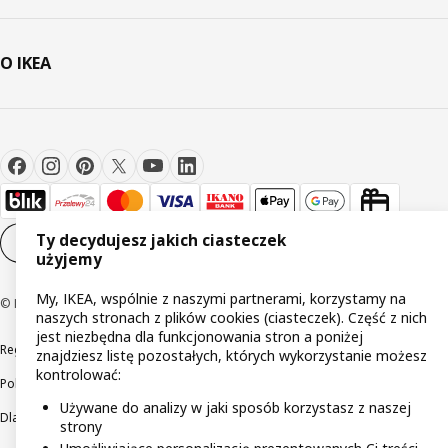
O IKEA
Ty decydujesz jakich ciasteczek
Ustawienia plików cookie
PL
użyjemy
My, IKEA, wspólnie z naszymi partnerami, korzystamy na
© Inter IKEA Systems B.V 1999-2026
naszych stronach z plików cookies (ciasteczek). Część z nich
jest niezbędna dla funkcjonowania stron a poniżej
Regulaminy
Polityka prywatności
Wycofane produkty
znajdziesz listę pozostałych, których wykorzystanie możesz
kontrolować:
Polityka odpowiedzialnego ujawniania informacji
Używane do analizy w jaki sposób korzystasz z naszej
Dla akcjonariuszy IKEA Distribution
strony