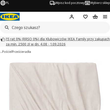
PL
Wpisz kod pocztowy
Wybierz sklep
Hej!
Zaloguj się
Lista zakupowa
Koszyk
15 rat 0% (RRSO 0%) dla Klubowiczów IKEA Family przy zakupach
za min. 2500 zł w dn. 4.08 - 1.09.2026
…
Pościel
Prześcieradła
VÅRVIAL obrazy
zdjęcia