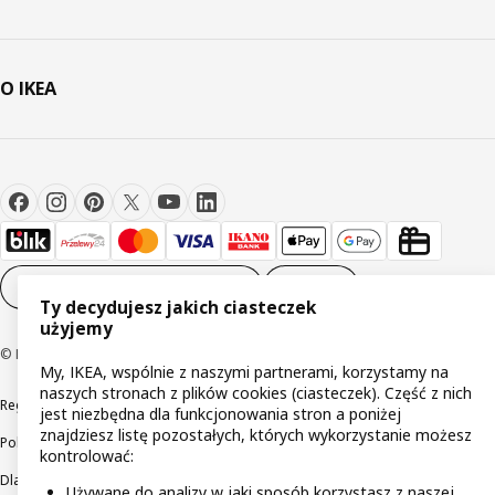
O IKEA
Ustawienia plików cookie
PL
Ty decydujesz jakich ciasteczek
użyjemy
© Inter IKEA Systems B.V 1999-2026
My, IKEA, wspólnie z naszymi partnerami, korzystamy na
naszych stronach z plików cookies (ciasteczek). Część z nich
Regulaminy
Polityka prywatności
Wycofane produkty
jest niezbędna dla funkcjonowania stron a poniżej
znajdziesz listę pozostałych, których wykorzystanie możesz
Polityka odpowiedzialnego ujawniania informacji
kontrolować:
Dla akcjonariuszy IKEA Distribution
Używane do analizy w jaki sposób korzystasz z naszej