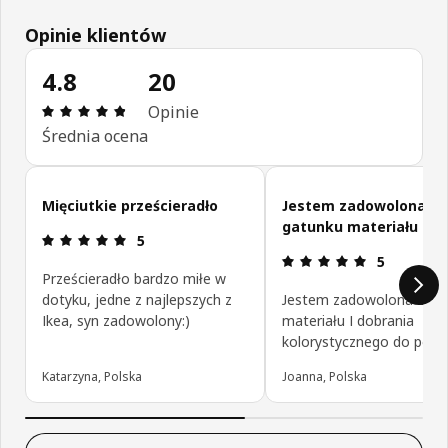
Opinie klientów
4.8
20
Opinia: 4.8 na 5 gwiazdki. Recenzje ogółem: 20
Opinie
Średnia ocena
Pomiń opinie klientów
Mięciutkie prześcieradło
Jestem zadowolona z
gatunku materiału
Opinia: 5 na 5 gwiazdki.
5
Opinia: 5 na
5
Prześcieradło bardzo miłe w
dotyku, jedne z najlepszych z
Jestem zadowolona z ga
Ikea, syn zadowolony:)
materiału I dobrania
kolorystycznego do pości
Katarzyna, Polska
Joanna, Polska