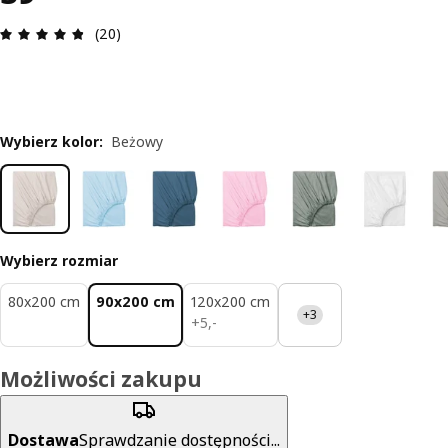
Opinia: 4.8 na 5 gwiazdki. Recenzje ogółem: 20
(20)
Wybierz kolor
:
Beżowy
Wybierz rozmiar
80x200 cm
90x200 cm
120x200 cm
+3
5,-
+
5
,
-
Możliwości zakupu
Dostawa
Sprawdzanie dostępności...