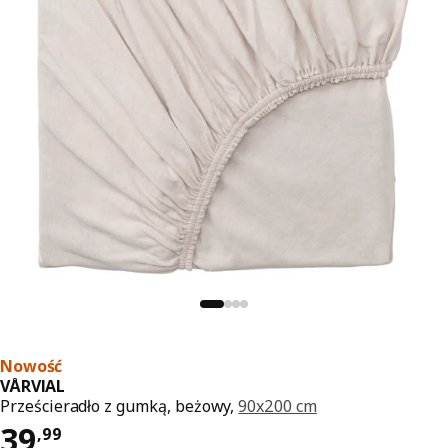
Nowość
VÅRVIAL
Prześcieradło z gumką, beżowy,
90x200 cm
Cena 39,99
39
,
99