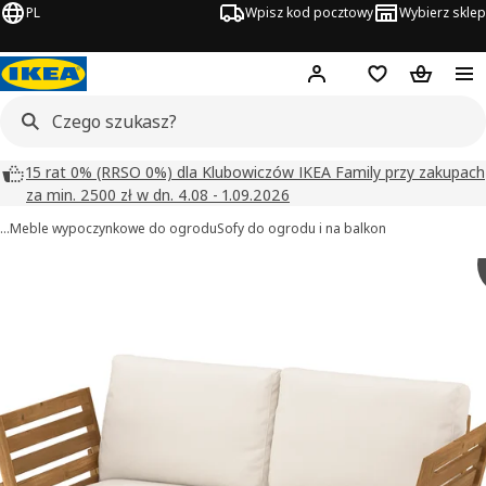
PL
Wpisz kod pocztowy
Wybierz sklep
Hej!
Zaloguj się
Lista zakupowa
Koszyk
15 rat 0% (RRSO 0%) dla Klubowiczów IKEA Family przy zakupach
za min. 2500 zł w dn. 4.08 - 1.09.2026
…
Meble wypoczynkowe do ogrodu
Sofy do ogrodu i na balkon
NÄMMARÖ obrazy
zdjęcia