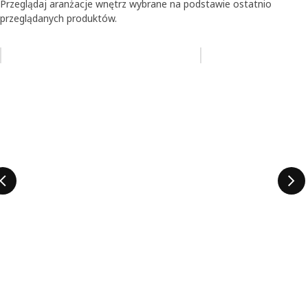
Przeglądaj aranżacje wnętrz wybrane na podstawie ostatnio
przeglądanych produktów.
Pomiń aukcję na liście