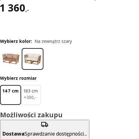
Cena 1360,-
1 360
,
-
Wybierz kolor
:
Na zewnątrz szary
Wybierz rozmiar
147 cm
183 cm
380,-
+
380
,
-
Możliwości zakupu
Dostawa
Sprawdzanie dostępności...