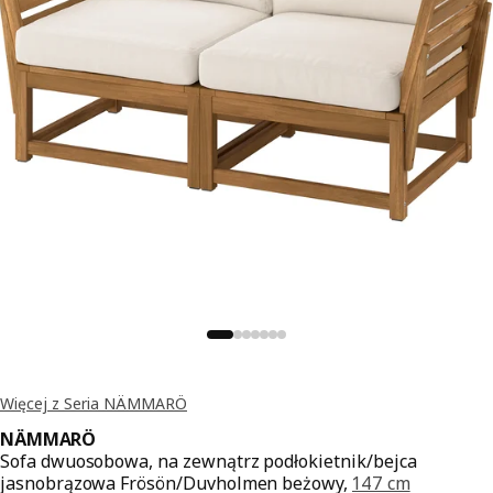
Więcej z Seria NÄMMARÖ
NÄMMARÖ
Sofa dwuosobowa, na zewnątrz podłokietnik/bejca
jasnobrązowa Frösön/Duvholmen beżowy,
147 cm