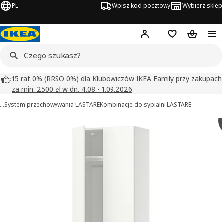
PL
Wpisz kod pocztowy
Wybierz sklep
Hej!
Zaloguj się
Lista zakupowa
Koszyk
15 rat 0% (RRSO 0%) dla Klubowiczów IKEA Family przy zakupach
za min. 2500 zł w dn. 4.08 - 1.09.2026
…
System przechowywania LASTARE
Kombinacje do sypialni LASTARE
LASTARE obrazy
zdjęcia