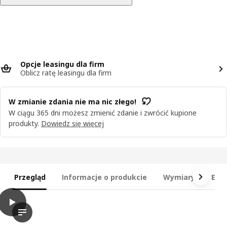
Opcje leasingu dla firm
Oblicz ratę leasingu dla firm
W zmianie zdania nie ma nic złego!
W ciągu 365 dni możesz zmienić zdanie i zwrócić kupione
produkty.
Dowiedz się więcej
Przegląd
Informacje o produkcie
Wymiary
Ele
play
LASTARE Kombinacja szafy, biały, 60x42x201 cm
Film prezentuje kolekcję modułowych systemów garderoby mark