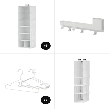
+5
+7