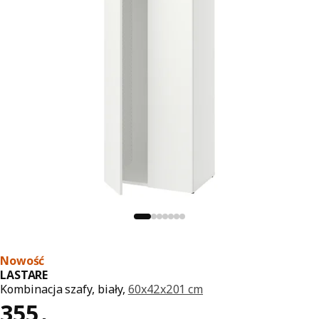
Nowość
LASTARE
Kombinacja szafy, biały,
60x42x201 cm
Cena 355,-
355
,
-