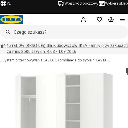
PL
Wpisz kod pocztowy
Wybierz sklep
Hej!
Zaloguj się
Lista zakupowa
Koszyk
15 rat 0% (RRSO 0%) dla Klubowiczów IKEA Family przy zakupach
za min. 2500 zł w dn. 4.08 - 1.09.2026
…
System przechowywania LASTARE
Kombinacje do sypialni LASTARE
LASTARE obrazy
zdjęcia