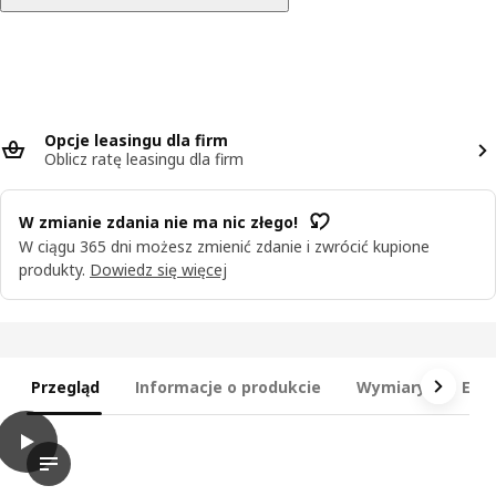
Opcje leasingu dla firm
Oblicz ratę leasingu dla firm
W zmianie zdania nie ma nic złego!
W ciągu 365 dni możesz zmienić zdanie i zwrócić kupione
produkty.
Dowiedz się więcej
Przegląd
Informacje o produkcie
Wymiary
Ele
play
LASTARE Kombinacja szafy, biały, 160x42x201 cm
Film prezentuje kombinację garderoby o nazwie LASTARE, zapr