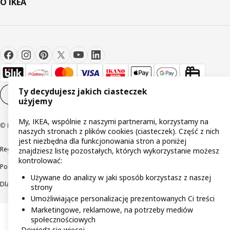
O IKEA
Ty decydujesz jakich ciasteczek
Ustawienia plików cookie
PL
użyjemy
My, IKEA, wspólnie z naszymi partnerami, korzystamy na
© Inter IKEA Systems B.V 1999-2026
naszych stronach z plików cookies (ciasteczek). Część z nich
jest niezbędna dla funkcjonowania stron a poniżej
Regulaminy
Polityka prywatności
Wycofane produkty
znajdziesz listę pozostałych, których wykorzystanie możesz
kontrolować:
Polityka odpowiedzialnego ujawniania informacji
Używane do analizy w jaki sposób korzystasz z naszej
Dla akcjonariuszy IKEA Distribution
strony
Umożliwiające personalizację prezentowanych Ci treści
Marketingowe, reklamowe, na potrzeby mediów
społecznościowych
Dowiedz się więcej