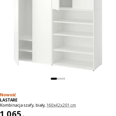
Nowość
LASTARE
Kombinacja szafy, biały,
160x42x201 cm
Cena 1065,-
1 065
,
-