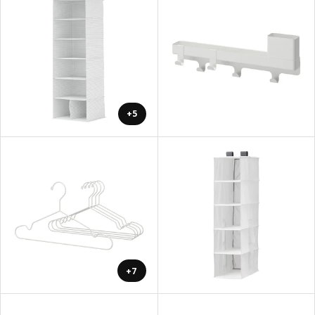
+5
+7