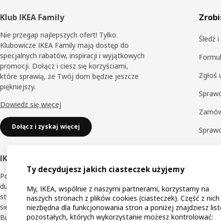
Stopka
Klub IKEA Family
Zrobi
Nie przegap najlepszych ofert! Tylko
Śledź 
Klubowicze IKEA Family mają dostęp do
specjalnych rabatów, inspiracji i wyjątkowych
Formul
promocji. Dołącz i ciesz się korzyściami,
Zgłoś 
które sprawią, że Twój dom będzie jeszcze
piękniejszy.
Sprawd
Dowiedz się więcej
Zamów
Dołącz i zyskaj więcej
Spraw
Zwrot
IKEA Business Network
Sprawd
Ty decydujesz jakich ciasteczek użyjemy
Poznaj korzyści dedykowane dla małych i
Obsług
dużych przedsiębiorców, dzięki którym
My, IKEA, wspólnie z naszymi partnerami, korzystamy na
stworzysz jeszcze lepsze miejsce pracy dla
naszych stronach z plików cookies (ciasteczek). Część z nich
siebie i innych. Dołącz do Klubu IKEA
niezbędna dla funkcjonowania stron a poniżej znajdziesz list
pozostałych, których wykorzystanie możesz kontrolować:
Business Network.