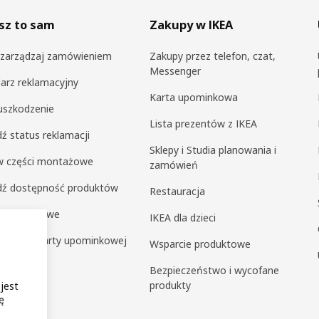
sz to sam
Zakupy w IKEA
i zarządzaj zamówieniem
Zakupy przez telefon, czat,
Messenger
arz reklamacyjny
Karta upominkowa
uszkodzenie
Lista prezentów z IKEA
ź status reklamacji
Sklepy i Studia planowania i
 części montażowe
zamówień
dź dostępność produktów
Restauracja
y ekspresowe
IKEA dla dzieci
ź saldo karty upominkowej
Wsparcie produktowe
a klienta
Bezpieczeństwo i wycofane
produkty
 jest
ę