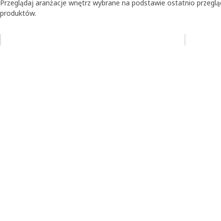
Przeglądaj aranżacje wnętrz wybrane na podstawie ostatnio przegl
produktów.
Pomiń aukcję na liście