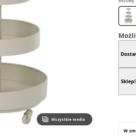
Beżowy
Możl
Dost
Sklep
Wszystkie media
W zmi