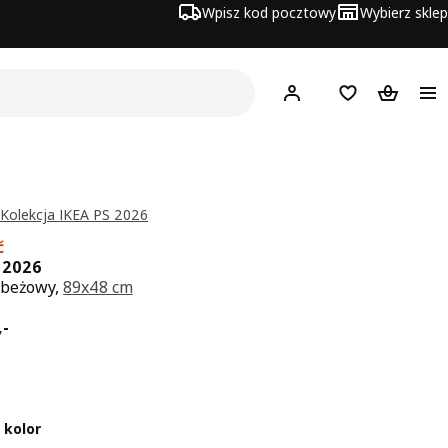
Wpisz kod pocztowy
Wybierz sklep
Hej!
Zaloguj się
Lista zakupowa
Koszyk
 Kolekcja IKEA PS 2026
ć
S 2026
 beżowy,
89x48 cm
a 249,-
,
-
 kolor