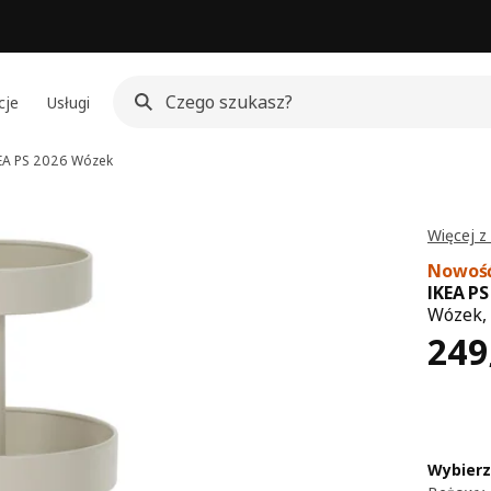
cje
Usługi
EA PS 2026
Wózek
Więcej z
Nowoś
IKEA P
Wózek,
Cen
249
Wybierz