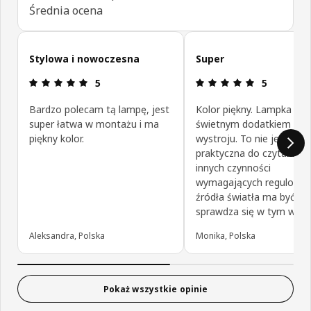
Średnia ocena
Pomiń opinie klientów
Stylowa i nowoczesna
Super
Opinia: 5 na 5 gwiazdki.
Opinia: 5 na
5
5
Bardzo polecam tą lampę, jest
Kolor piękny. Lampka jes
super łatwa w montażu i ma
świetnym dodatkiem do
piękny kolor.
wystroju. To nie jest lam
praktyczna do czytania c
innych czynności
wymagających regulowan
źródła światła ma być oz
sprawdza się w tym wybo
Aleksandra, Polska
Monika, Polska
Pokaż wszystkie opinie