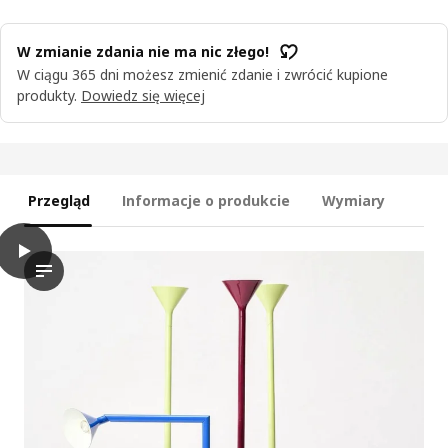
W zmianie zdania nie ma nic złego!
W ciągu 365 dni możesz zmienić zdanie i zwrócić kupione
produkty.
Dowiedz się więcej
Przegląd
Informacje o produkcie
Wymiary
play
IKEA PS 2026 Lampa podłogowa, żółty, 182 cm
W filmie obserwujemy prezentację produktu podświetlacza IKE