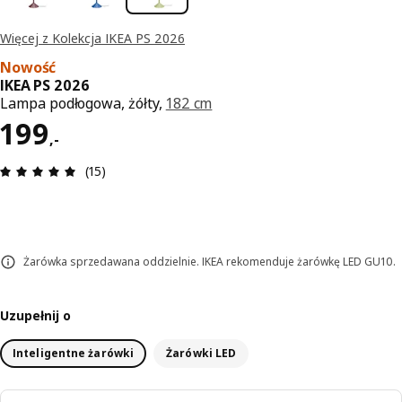
Więcej z Kolekcja IKEA PS 2026
Nowość
IKEA PS 2026
Lampa podłogowa, żółty,
182 cm
Cena 199,-
199
,
-
Opinia: 5 na 5 gwiazdki. Recenzje ogółem: 15
(15)
Żarówka sprzedawana oddzielnie. IKEA rekomenduje żarówkę LED GU10.
Uzupełnij o
Inteligentne żarówki
Żarówki LED