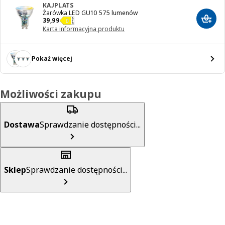
KAJPLATS
Żarówka LED GU10 575 lumenów
Cena 39,99
39
,
99
Dodaj
Karta informacyjna produktu
Pokaż więcej
Możliwości zakupu
Dostawa
Sprawdzanie dostępności...
Sklep
Sprawdzanie dostępności...