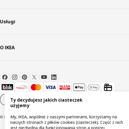
Usługi
O IKEA
Ustawienia plików cookie
PL
Ty decydujesz jakich ciasteczek
użyjemy
My, IKEA, wspólnie z naszymi partnerami, korzystamy na
© Inter IKEA Systems B.V 1999-2026
naszych stronach z plików cookies (ciasteczek). Część z nich
jest niezbędna dla funkcjonowania stron a poniżej