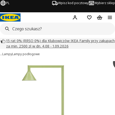
PL
Wpisz kod pocztowy
Wybierz sklep
Hej!
Zaloguj się
Lista zakupowa
Koszyk
15 rat 0% (RRSO 0%) dla Klubowiczów IKEA Family przy zakupach
za min. 2500 zł w dn. 4.08 - 1.09.2026
…
Lampy
Lampy podłogowe
IKEA PS 2026 obrazy
zdjęcia