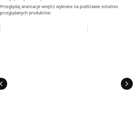
Przeglądaj aranżacje wnętrz wybrane na podstawie ostatnio
przeglądanych produktów.
Pomiń aukcję na liście