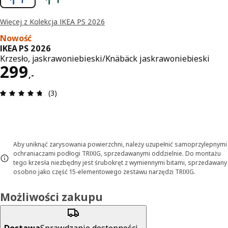
Więcej z Kolekcja IKEA PS 2026
Nowość
IKEA PS 2026
Krzesło, jaskrawoniebieski/Knäbäck jaskrawoniebieski
Cena 299,-
299
,
-
Opinia: 4.7 na 5 gwiazdki. Recenzje ogółem: 3
(3)
Aby uniknąć zarysowania powierzchni, należy uzupełnić samoprzylepnymi
ochraniaczami podłogi TRIXIG, sprzedawanymi oddzielnie. Do montażu
tego krzesła niezbędny jest śrubokręt z wymiennymi bitami, sprzedawany
osobno jako część 15-elementowego zestawu narzędzi TRIXIG.
Możliwości zakupu
Dostawa
Sprawdzanie dostępności...