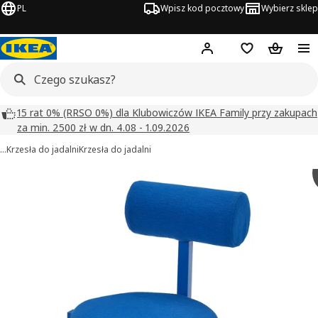
PL
Wpisz kod pocztowy
Wybierz sklep
Hej!
Zaloguj się
Lista zakupowa
Koszyk
15 rat 0% (RRSO 0%) dla Klubowiczów IKEA Family przy zakupach
za min. 2500 zł w dn. 4.08 - 1.09.2026
…
Krzesła do jadalni
Krzesła do jadalni
 IKEA PS 2026 obrazy
zdjęcia