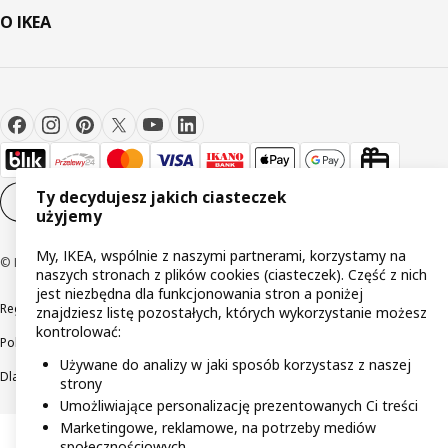
O IKEA
Ty decydujesz jakich ciasteczek
Ustawienia plików cookie
PL
użyjemy
My, IKEA, wspólnie z naszymi partnerami, korzystamy na
© Inter IKEA Systems B.V 1999-2026
naszych stronach z plików cookies (ciasteczek). Część z nich
jest niezbędna dla funkcjonowania stron a poniżej
Regulaminy
Polityka prywatności
Wycofane produkty
znajdziesz listę pozostałych, których wykorzystanie możesz
kontrolować:
Polityka odpowiedzialnego ujawniania informacji
Używane do analizy w jaki sposób korzystasz z naszej
Dla akcjonariuszy IKEA Distribution
strony
Umożliwiające personalizację prezentowanych Ci treści
Marketingowe, reklamowe, na potrzeby mediów
społecznościowych