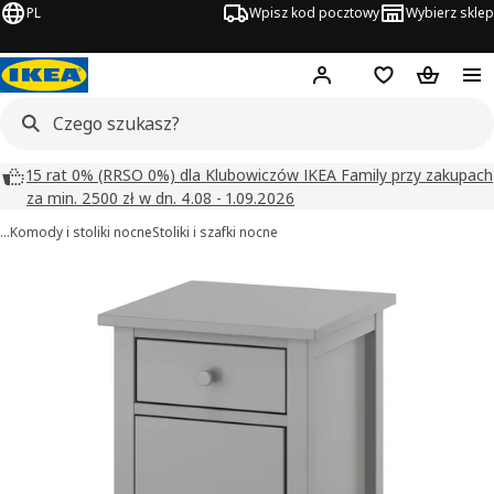
PL
Wpisz kod pocztowy
Wybierz sklep
Hej!
Zaloguj się
Lista zakupowa
Koszyk
15 rat 0% (RRSO 0%) dla Klubowiczów IKEA Family przy zakupach
za min. 2500 zł w dn. 4.08 - 1.09.2026
…
Komody i stoliki nocne
Stoliki i szafki nocne
GULLABERG obrazy
zdjęcia