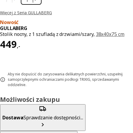
Więcej z Seria GULLABERG
Nowość
GULLABERG
Stolik nocny, z 1 szufladą z drzwiami/szary,
38x40x75 cm
Cena 449,-
449
,
-
Aby nie dopuścić do zarysowania delikatnych powierzchni, uzupełnij
samoprzylepnymi ochraniaczami podłogi TRIXIG, sprzedawanymi
oddzielnie.
Możliwości zakupu
Dostawa
Sprawdzanie dostępności...