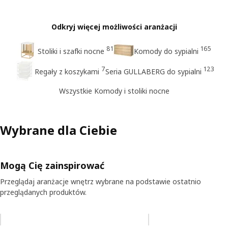
Odkryj więcej możliwości aranżacji
81
165
Stoliki i szafki nocne
Komody do sypialni
7
123
Regały z koszykami
Seria GULLABERG do sypialni
Wszystkie Komody i stoliki nocne
Wybrane dla Ciebie
Mogą Cię zainspirować
Przeglądaj aranżacje wnętrz wybrane na podstawie ostatnio
przeglądanych produktów.
Pomiń aukcję na liście