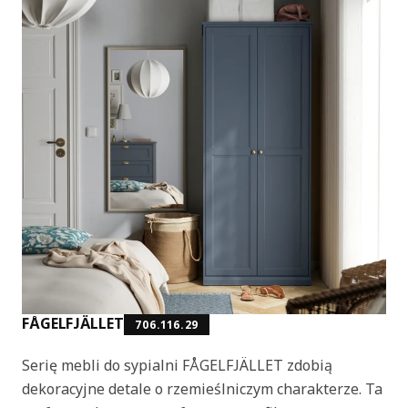
FÅGELFJÄLLET
706.116.29
Serię mebli do sypialni FÅGELFJÄLLET zdobią
dekoracyjne detale o rzemieślniczym charakterze. Ta