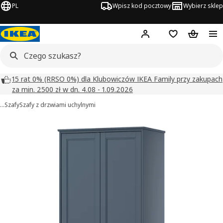
PL
Wpisz kod pocztowy
Wybierz sklep
Hej!
Zaloguj się
Lista zakupowa
Koszyk
15 rat 0% (RRSO 0%) dla Klubowiczów IKEA Family przy zakupach
za min. 2500 zł w dn. 4.08 - 1.09.2026
…
Szafy
Szafy z drzwiami uchylnymi
FÅGELFJÄLLET obrazy
zdjęcia