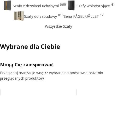
669
41
Szafy z drzwiami uchylnymi
Szafy wolnostojące
816
17
Szafy do zabudowy
Seria FÅGELFJÄLLET
Wszystkie Szafy
Wybrane dla Ciebie
Mogą Cię zainspirować
Przeglądaj aranżacje wnętrz wybrane na podstawie ostatnio
przeglądanych produktów.
Pomiń aukcję na liście