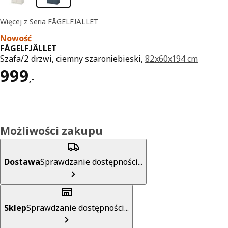
Więcej z Seria FÅGELFJÄLLET
Nowość
FÅGELFJÄLLET
Szafa/2 drzwi, ciemny szaroniebieski,
82x60x194 cm
Cena 999,-
999
,
-
Możliwości zakupu
Dostawa
Sprawdzanie dostępności...
Sklep
Sprawdzanie dostępności...