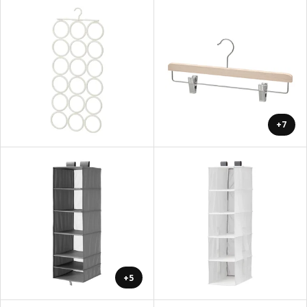
+7
+5