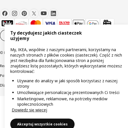
Ty decydujesz jakich ciasteczek
Ustawienia plików cookie
PL
użyjemy
My, IKEA, wspólnie z naszymi partnerami, korzystamy na
© Inter IKEA Systems B.V 1999-2026
naszych stronach z plików cookies (ciasteczek). Część z nich
jest niezbędna dla funkcjonowania stron a poniżej
znajdziesz listę pozostałych, których wykorzystanie możesz
Regulaminy
Polityka prywatności
Wycofane produkty
kontrolować:
Polityka odpowiedzialnego ujawniania informacji
Używane do analizy w jaki sposób korzystasz z naszej
Dla akcjonariuszy IKEA Distribution
strony
Umożliwiające personalizację prezentowanych Ci treści
Marketingowe, reklamowe, na potrzeby mediów
społecznościowych
Dowiedz się więcej
Akceptuj wszystkie cookies