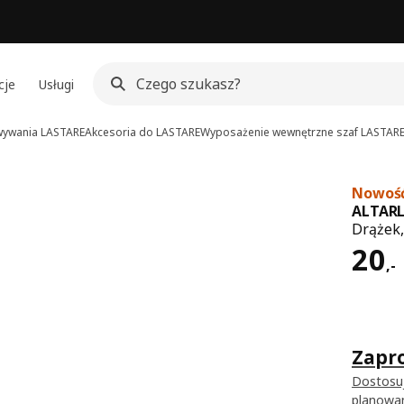
cje
Usługi
wywania LASTARE
Akcesoria do LASTARE
Wyposażenie wewnętrzne szaf LASTAR
Nowoś
ALTARL
Drążek,
Cen
20
,
-
Zapro
Dostosu
planowa