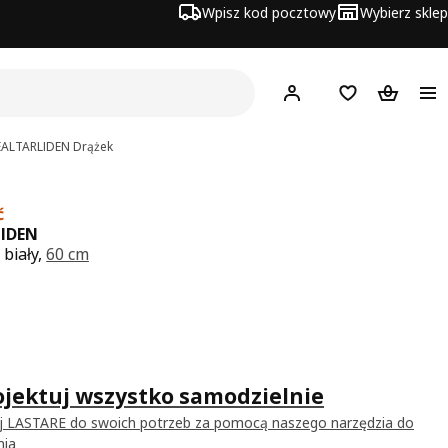
Wpisz kod pocztowy
Wybierz sklep
Hej!
Zaloguj się
Lista zakupowa
Koszyk
E
ALTARLIDEN
Drążek
ć
IDEN
 biały,
60 cm
a 20,-
jektuj wszystko samodzielnie
j LASTARE do swoich potrzeb za pomocą naszego narzędzia do
nia