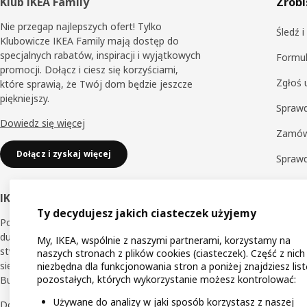
Stopka
Klub IKEA Family
Zrobi
Nie przegap najlepszych ofert! Tylko
Śledź 
Klubowicze IKEA Family mają dostęp do
specjalnych rabatów, inspiracji i wyjątkowych
Formul
promocji. Dołącz i ciesz się korzyściami,
Zgłoś 
które sprawią, że Twój dom będzie jeszcze
piękniejszy.
Sprawd
Dowiedz się więcej
Zamów
Dołącz i zyskaj więcej
Spraw
Zwrot
IKEA Business Network
Sprawd
Ty decydujesz jakich ciasteczek użyjemy
Poznaj korzyści dedykowane dla małych i
Obsług
dużych przedsiębiorców, dzięki którym
My, IKEA, wspólnie z naszymi partnerami, korzystamy na
stworzysz jeszcze lepsze miejsce pracy dla
naszych stronach z plików cookies (ciasteczek). Część z nich
siebie i innych. Dołącz do Klubu IKEA
niezbędna dla funkcjonowania stron a poniżej znajdziesz list
pozostałych, których wykorzystanie możesz kontrolować:
Business Network.
Używane do analizy w jaki sposób korzystasz z naszej
Dowiedz się więcej