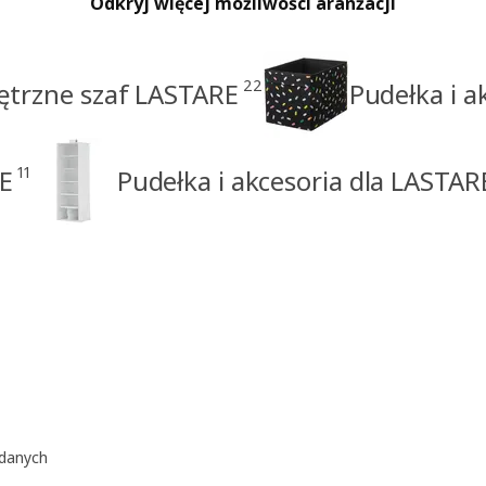
Odkryj więcej możliwości aranżacji
22
trzne szaf LASTARE
Pudełka i a
11
RE
Pudełka i akcesoria dla LASTAR
ądanych