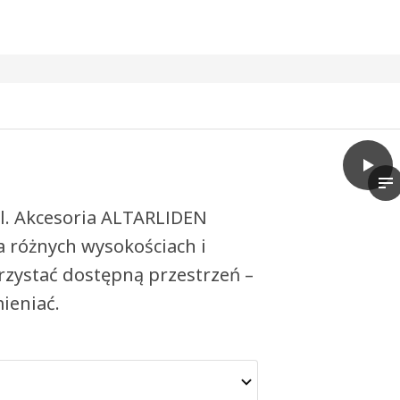
play
ALTAR
Wi
al. Akcesoria ALTARLIDEN
różnych wysokościach i
rzystać dostępną przestrzeń –
ieniać.