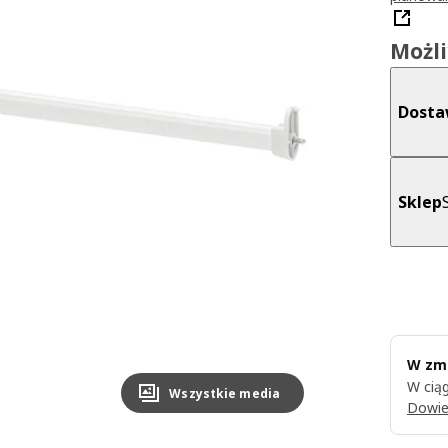
Możl
Dost
Sklep
W zmi
W ciąg
Wszystkie media
Dowie