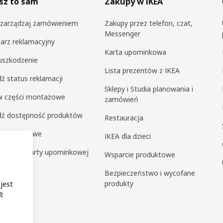
sz to sam
Zakupy w IKEA
i zarządzaj zamówieniem
Zakupy przez telefon, czat,
Messenger
arz reklamacyjny
Karta upominkowa
uszkodzenie
Lista prezentów z IKEA
ź status reklamacji
Sklepy i Studia planowania i
 części montażowe
zamówień
dź dostępność produktów
Restauracja
y ekspresowe
IKEA dla dzieci
ź saldo karty upominkowej
Wsparcie produktowe
a klienta
Bezpieczeństwo i wycofane
produkty
 jest
ę