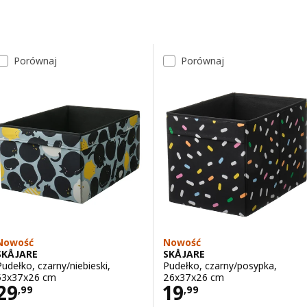
Przejdź do wyników
Lista wyników
Porównaj
Porównaj
Nowość
Nowość
SKÅJARE
SKÅJARE
Pudełko, czarny/niebieski,
Pudełko, czarny/posypka,
53x37x26 cm
26x37x26 cm
Cena 29,99
Cena 19,99
29
19
,
99
,
99