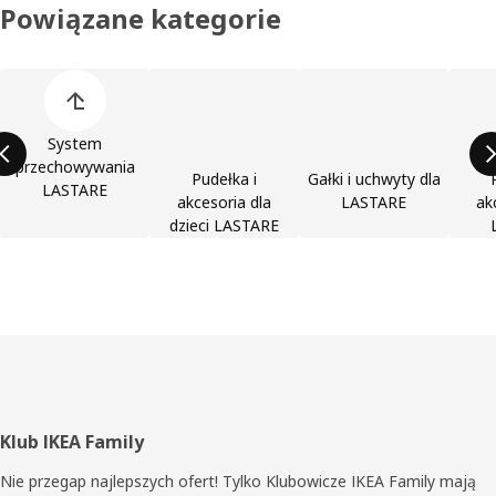
Powiązane kategorie
Pomiń listę kategorii produktów
System
przechowywania
Pudełka i
Gałki i uchwyty dla
LASTARE
akcesoria dla
LASTARE
ak
dzieci LASTARE
Stopka
Klub IKEA Family
Nie przegap najlepszych ofert! Tylko Klubowicze IKEA Family mają