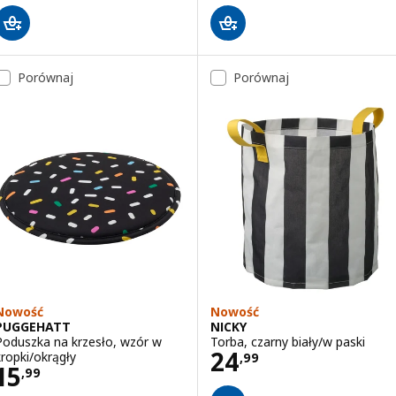
Porównaj
Porównaj
Nowość
Nowość
PUGGEHATT
NICKY
Poduszka na krzesło, wzór w
Torba, czarny biały/w paski
Cena 24,99
24
kropki/okrągły
,
99
Cena 15,99
15
,
99