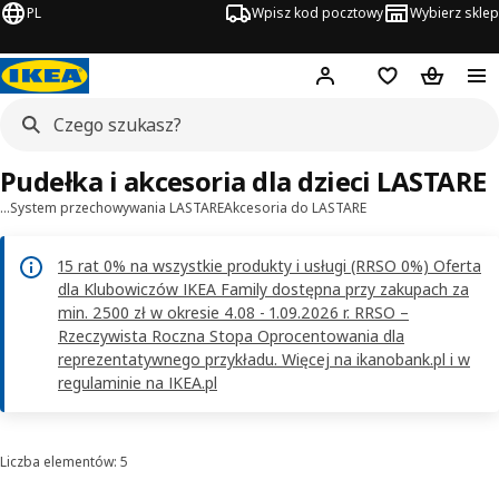
PL
Wpisz kod pocztowy
Wybierz sklep
Hej!
Zaloguj się
Lista zakupowa
Koszyk
Pudełka i akcesoria dla dzieci LASTARE
…
System przechowywania LASTARE
Akcesoria do LASTARE
15 rat 0% na wszystkie produkty i usługi (RRSO 0%) Oferta
dla Klubowiczów IKEA Family dostępna przy zakupach za
min. 2500 zł w okresie 4.08 - 1.09.2026 r. RRSO –
Rzeczywista Roczna Stopa Oprocentowania dla
reprezentatywnego przykładu. Więcej na ikanobank.pl i w
regulaminie na IKEA.pl
Liczba elementów: 5
Sortowanie i filtrowanie