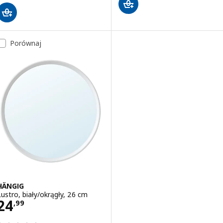
Porównaj
HÄNGIG
Lustro, biały/okrągły, 26 cm
Cena 24,99
24
,
99