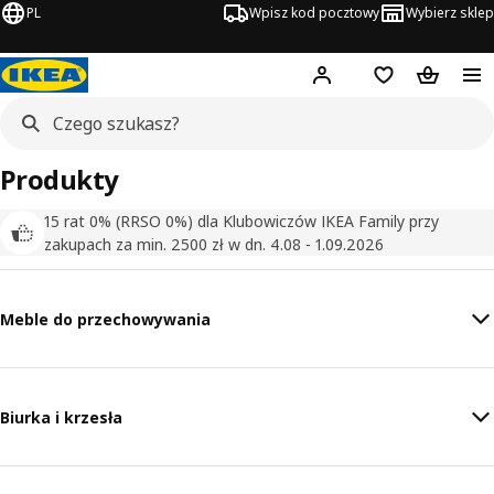
PL
Wpisz kod pocztowy
Wybierz sklep
Hej!
Zaloguj się
Lista zakupowa
Koszyk
Produkty
15 rat 0% (RRSO 0%) dla Klubowiczów IKEA Family przy
zakupach za min. 2500 zł w dn. 4.08 - 1.09.2026
Meble do przechowywania
Biurka i krzesła