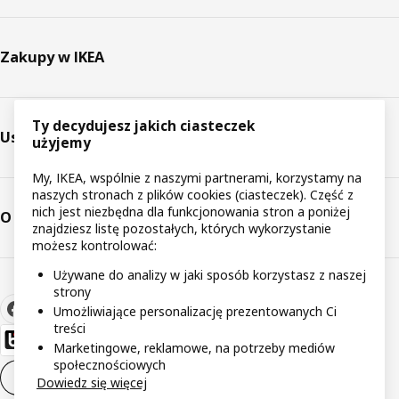
Zakupy w IKEA
Ty decydujesz jakich ciasteczek
Usługi
użyjemy
My, IKEA, wspólnie z naszymi partnerami, korzystamy na
naszych stronach z plików cookies (ciasteczek). Część z
nich jest niezbędna dla funkcjonowania stron a poniżej
O IKEA
znajdziesz listę pozostałych, których wykorzystanie
możesz kontrolować:
Używane do analizy w jaki sposób korzystasz z naszej
strony
Umożliwiające personalizację prezentowanych Ci
treści
Marketingowe, reklamowe, na potrzeby mediów
społecznościowych
Ustawienia plików cookie
PL
Dowiedz się więcej