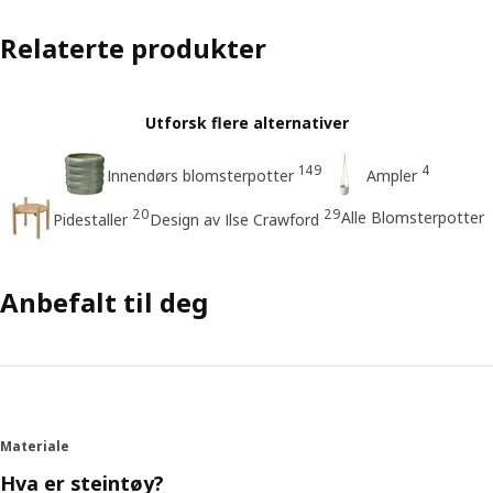
Relaterte produkter
Utforsk flere alternativer
149
4
Innendørs blomsterpotter
Ampler
20
29
Alle Blomsterpotter
Pidestaller
Design av Ilse Crawford
Anbefalt til deg
Materiale
Hva er steintøy?