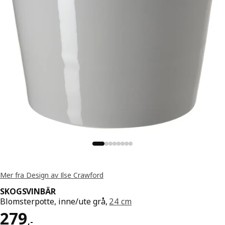
Mer fra Design av Ilse Crawford
SKOGSVINBÄR
Blomsterpotte, inne/ute grå,
24 cm
Pris 279,-
279
,
-