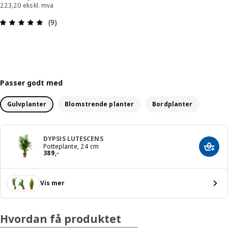
223,20 ekskl. mva
Produktomtale: 4.9 ingen kundevurdering 5 stjern
(9)
Passer godt med
Gulvplanter
Blomstrende planter
Bordplanter
DYPSIS LUTESCENS
Potteplante, 24 cm
Legg 
Pris 389,-
389
,
-
Vis mer
Hvordan få produktet