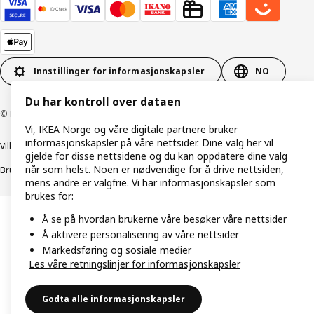
Innstillinger for informasjonskapsler
NO
Du har kontroll over dataen
© Inter IKEA Systems B.V. 1999–2026
Vi, IKEA Norge og våre digitale partnere bruker
informasjonskapsler på våre nettsider. Dine valg her vil
Vilkår og betingelser
Retningslinjer for personvern
gjelde for disse nettsidene og du kan oppdatere dine valg
når som helst. Noen er nødvendige for å drive nettsiden,
Bruk av informasjonskapsler (Cookies)
Retningslinjer for ansvarlig avsløring
mens andre er valgfrie. Vi har informasjonskapsler som
brukes for:
Å se på hvordan brukerne våre besøker våre nettsider
Å aktivere personalisering av våre nettsider
Markedsføring og sosiale medier
Les våre retningslinjer for informasjonskapsler
Godta alle informasjonskapsler