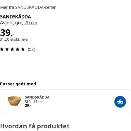
Mer fra SANDSKÄDDA-serien
SANDSKÄDDA
Asjett, gul,
20 cm
Pris 39,-
39
,
-
31,20 ekskl. mva
Produktomtale: 4.8 ingen kundevurdering 5 stjer
(57)
Passer godt med
SANDSKÄDDA
Skål, 14 cm
Legg 
Pris 29,-
29
,
-
Hvordan få produktet