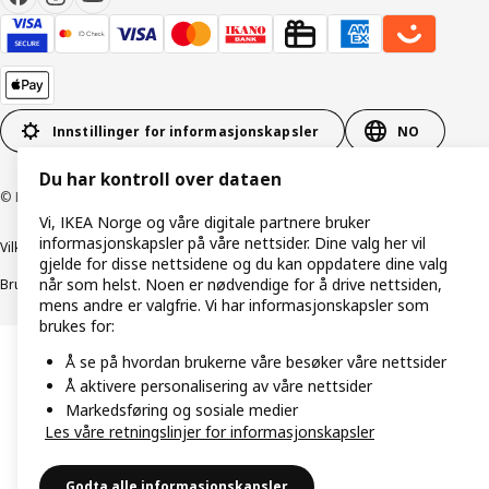
Innstillinger for informasjonskapsler
NO
Du har kontroll over dataen
© Inter IKEA Systems B.V. 1999–2026
Vi, IKEA Norge og våre digitale partnere bruker
informasjonskapsler på våre nettsider. Dine valg her vil
Vilkår og betingelser
Retningslinjer for personvern
gjelde for disse nettsidene og du kan oppdatere dine valg
når som helst. Noen er nødvendige for å drive nettsiden,
Bruk av informasjonskapsler (Cookies)
Retningslinjer for ansvarlig avsløring
mens andre er valgfrie. Vi har informasjonskapsler som
brukes for:
Å se på hvordan brukerne våre besøker våre nettsider
Å aktivere personalisering av våre nettsider
Markedsføring og sosiale medier
Les våre retningslinjer for informasjonskapsler
Godta alle informasjonskapsler