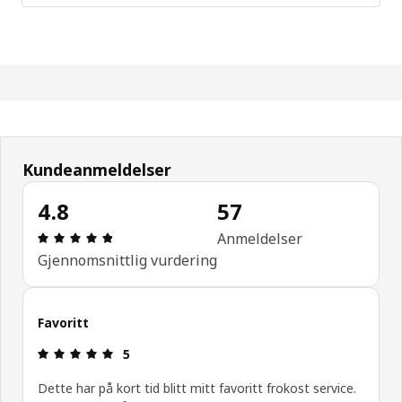
Kundeanmeldelser
4.8
57
Produktomtale: 4.8 ingen kundevurdering 5 stjerne
Anmeldelser
Gjennomsnittlig vurdering
Favoritt
Produktomtale: 5 ingen kundevurdering 5 stjerner
5
Dette har på kort tid blitt mitt favoritt frokost service.