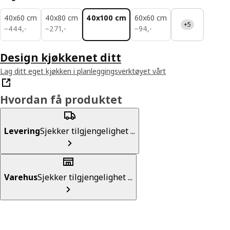
40x60 cm
40x80 cm
40x100 cm
60x60 cm
+5
444,-
271,-
94,-
−
444
,
-
−
271
,
-
−
94
,
-
Design kjøkkenet ditt
Lag ditt eget kjøkken i planleggingsverktøyet vårt
Hvordan få produktet
Levering
Sjekker tilgjengelighet ...
Varehus
Sjekker tilgjengelighet ...