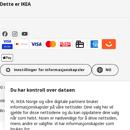
Dette er IKEA
Innstillinger for informasjonskapsler
NO
© Inter IKEA Systems B.V. 1999–2026
Du har kontroll over dataen
Vilkår og betingelser
Retningslinjer for personvern
Vi, IKEA Norge og våre digitale partnere bruker
informasjonskapsler på våre nettsider. Dine valg her vil
Bruk av informasjonskapsler (Cookies)
Retningslinjer for ansvarlig avsløring
gjelde for disse nettsidene og du kan oppdatere dine valg
når som helst. Noen er nødvendige for å drive nettsiden,
mens andre er valgfrie. Vi har informasjonskapsler som
brukes for: