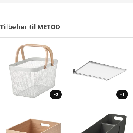
Tilbehør til METOD
+3
+1