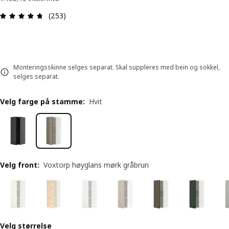
Produktomtale: 4.7 ingen kundevurdering 5 stjer
(253)
Monteringsskinne selges separat. Skal suppleres med bein og sokkel,
selges separat.
Velg farge på stamme
:
Hvit
Velg front
:
Voxtorp høyglans mørk gråbrun
Velg størrelse