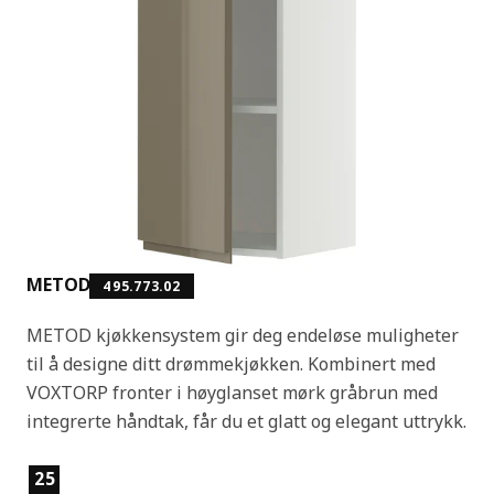
METOD
495.773.02
METOD kjøkkensystem gir deg endeløse muligheter
til å designe ditt drømmekjøkken. Kombinert med
VOXTORP fronter i høyglanset mørk gråbrun med
integrerte håndtak, får du et glatt og elegant uttrykk.
Produktfunksjoner
25