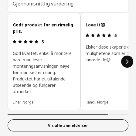
Gjennomsnittlig vurdering
Hopp over kundeanmeldelser
Godt produkt for en rimelig
Love it🥰
pris.
Produktomtal
5
Produktomtale: 5 ingen kundevurdering 5 stjerner
5
Elsker disse skapene og
God kvalitet, enkel å montere
mulighetene som er med
bare man leser
innrede de😊
monteringsanvisningen nøye
før man setter i gang.
Produktet har et tiltalende
utseende og fungerer
utmerket.
Einar, Norge
Randi, Norge
Vis alle anmeldelser