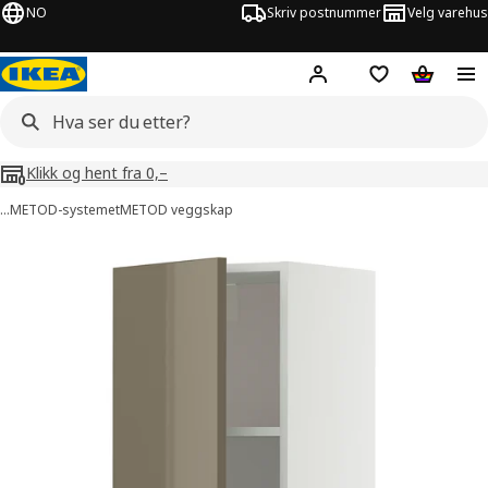
NO
Skriv postnummer
Velg varehus
Hej!
Logg inn
Huskeliste
Handlev
Klikk og hent fra 0,–
…
METOD-systemet
METOD veggskap
METOD bilder
er bilder