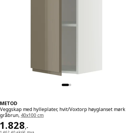
METOD
Veggskap med hylleplater, hvit/Voxtorp høyglanset mørk
gråbrun,
40x100 cm
Pris 1828,-
1.828
,
-
1.462,40 ekskl. mva