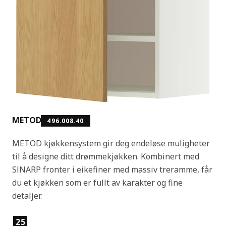
METOD
496.008.40
METOD kjøkkensystem gir deg endeløse muligheter
til å designe ditt drømmekjøkken. Kombinert med
SINARP fronter i eikefiner med massiv treramme, får
du et kjøkken som er fullt av karakter og fine
detaljer.
Produktfunksjoner
25