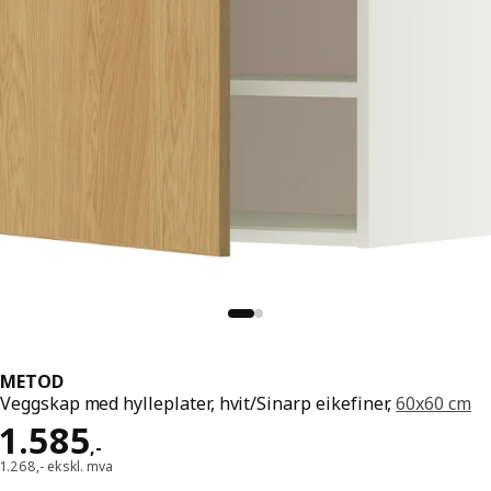
METOD
Veggskap med hylleplater, hvit/Sinarp eikefiner,
60x60 cm
Pris 1585,-
1.585
,
-
1.268,- ekskl. mva