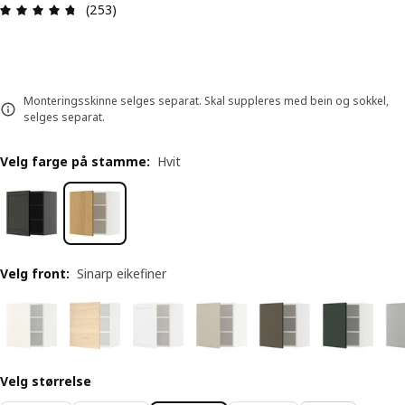
Produktomtale: 4.7 ingen kundevurdering 5 stjer
(253)
Monteringsskinne selges separat. Skal suppleres med bein og sokkel,
selges separat.
Velg farge på stamme
:
Hvit
Velg front
:
Sinarp eikefiner
Velg størrelse