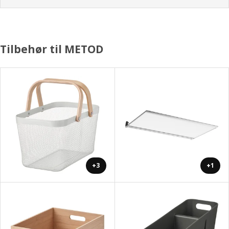
Tilbehør til METOD
+3
+1