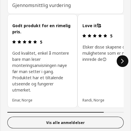
Gjennomsnittlig vurdering
Hopp over kundeanmeldelser
Godt produkt for en rimelig
Love it🥰
pris.
Produktomtal
5
Produktomtale: 5 ingen kundevurdering 5 stjerner
5
Elsker disse skapene og
God kvalitet, enkel å montere
mulighetene som er med
bare man leser
innrede de😊
monteringsanvisningen nøye
før man setter i gang.
Produktet har et tiltalende
utseende og fungerer
utmerket.
Einar, Norge
Randi, Norge
Vis alle anmeldelser