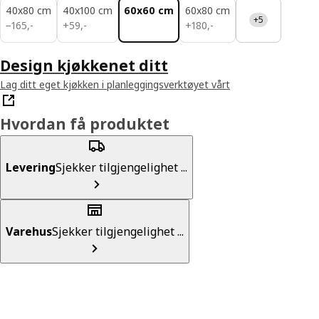
40x80 cm
40x100 cm
60x60 cm
60x80 cm
+5
165,-
59,-
180,-
−
165
,
-
+
59
,
-
+
180
,
-
Design kjøkkenet ditt
Lag ditt eget kjøkken i planleggingsverktøyet vårt
Hvordan få produktet
Levering
Sjekker tilgjengelighet ...
Varehus
Sjekker tilgjengelighet ...