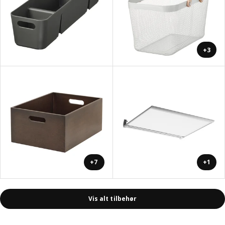
+3
+7
+1
Vis alt tilbehør