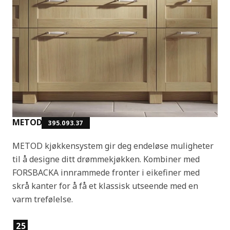
METOD
395.093.37
METOD kjøkkensystem gir deg endeløse muligheter
til å designe ditt drømmekjøkken. Kombiner med
FORSBACKA innrammede fronter i eikefiner med
skrå kanter for å få et klassisk utseende med en
varm trefølelse.
Produktfunksjoner
25