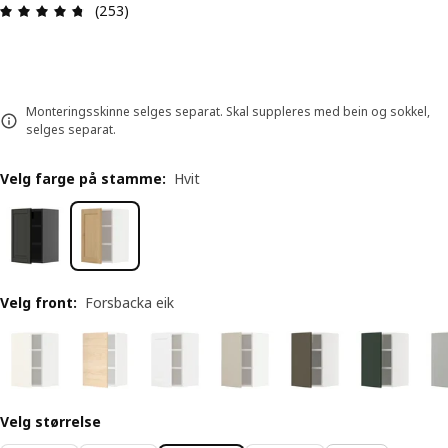
Produktomtale: 4.7 ingen kundevurdering 5 stjer
(253)
Monteringsskinne selges separat. Skal suppleres med bein og sokkel,
selges separat.
Velg farge på stamme
:
Hvit
Velg front
:
Forsbacka eik
Velg størrelse