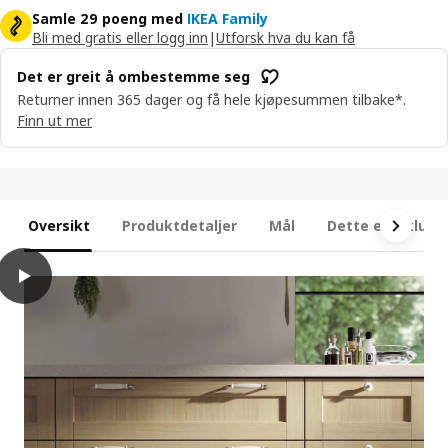
Samle 29 poeng med
IKEA Family
Bli med gratis eller logg inn
|
Utforsk hva du kan få
Det er greit å ombestemme seg
Returner innen 365 dager og få hele kjøpesummen tilbake*.
Finn ut mer
Oversikt
Produktdetaljer
Mål
Dette er inklude
play
METOD Veggskap med hylleplater, hvit/Forsbacka eik, 40x60 cm