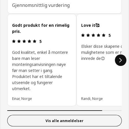
Gjennomsnittlig vurdering
Hopp over kundeanmeldelser
Godt produkt for en rimelig
Love it🥰
pris.
Produktomtal
5
Produktomtale: 5 ingen kundevurdering 5 stjerner
5
Elsker disse skapene og
God kvalitet, enkel å montere
mulighetene som er med
bare man leser
innrede de😊
monteringsanvisningen nøye
før man setter i gang.
Produktet har et tiltalende
utseende og fungerer
utmerket.
Einar, Norge
Randi, Norge
Vis alle anmeldelser