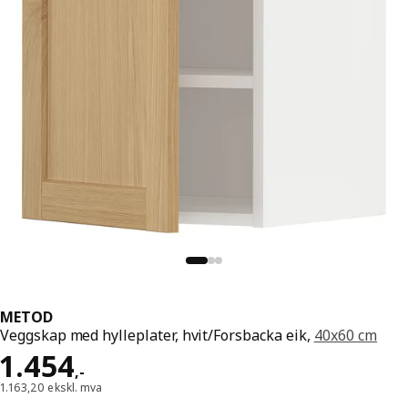
METOD
Veggskap med hylleplater, hvit/Forsbacka eik,
40x60 cm
Pris 1454,-
1.454
,
-
1.163,20 ekskl. mva