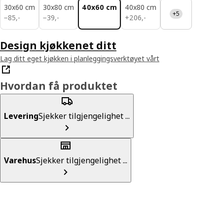
30x60 cm
30x80 cm
40x60 cm
40x80 cm
+5
85,-
39,-
206,-
−
85
,
-
−
39
,
-
+
206
,
-
Design kjøkkenet ditt
Lag ditt eget kjøkken i planleggingsverktøyet vårt
Hvordan få produktet
Levering
Sjekker tilgjengelighet ...
Varehus
Sjekker tilgjengelighet ...