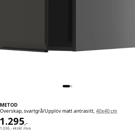
METOD
Overskap, svartgrå/Upplöv matt antrasitt,
40x40 cm
Pris 1295,-
1.295
,
-
1.036,- ekskl. mva