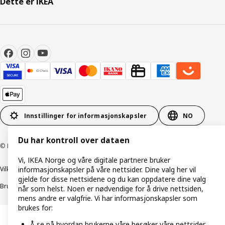
Dette er IKEA
Innstillinger for informasjonskapsler
NO
Du har kontroll over dataen
© Inter IKEA Systems B.V. 1999–2026
Vi, IKEA Norge og våre digitale partnere bruker
informasjonskapsler på våre nettsider. Dine valg her vil
Vilkår og betingelser
Retningslinjer for personvern
gjelde for disse nettsidene og du kan oppdatere dine valg
Bruk av informasjonskapsler (Cookies)
Retningslinjer for ansvarlig avsløring
når som helst. Noen er nødvendige for å drive nettsiden,
mens andre er valgfrie. Vi har informasjonskapsler som
brukes for:
Å se på hvordan brukerne våre besøker våre nettsider