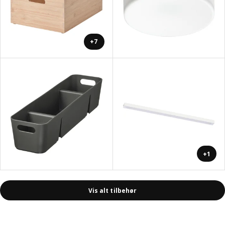
+7
+1
Vis alt tilbehør