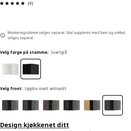
Produktomtale: 5 ingen kundevurdering 5 stjerne
(4)
Monteringsskinne selges separat. Skal suppleres med bein og sokkel,
selges separat.
Velg farge på stamme
:
Svartgrå
Velg front
:
Upplöv matt antrasitt
Design kjøkkenet ditt