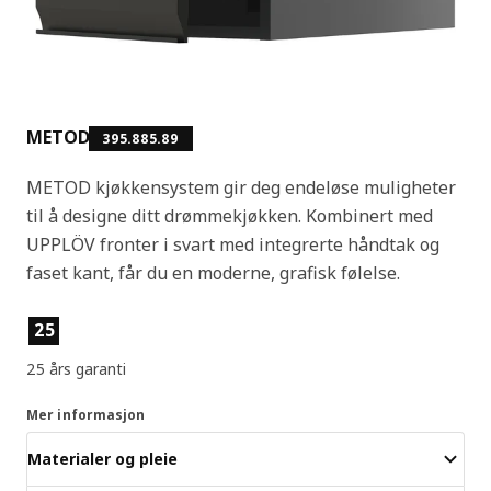
METOD
395.885.89
METOD kjøkkensystem gir deg endeløse muligheter
til å designe ditt drømmekjøkken. Kombinert med
UPPLÖV fronter i svart med integrerte håndtak og
faset kant, får du en moderne, grafisk følelse.
Produktfunksjoner
25
25 års garanti
Mer informasjon
Materialer og pleie