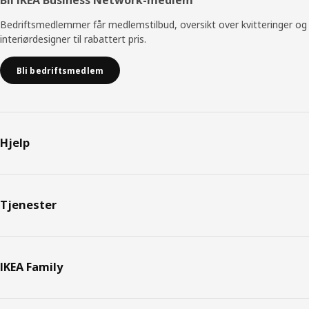
Bli IKEA Business Network-medlem
Bedriftsmedlemmer får medlemstilbud, oversikt over kvitteringer og
interiørdesigner til rabattert pris.
Bli bedriftsmedlem
Hjelp
Tjenester
IKEA Family