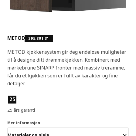
METOD
395.891.31
METOD kjøkkensystem gir deg endeløse muligheter
til å designe ditt drømmekjøkken. Kombinert med
mørkebrune SINARP fronter med massiv treramme,
får du et kjøkken som er fullt av karakter og fine
detaljer.
Produktfunksjoner
25
25 års garanti
Mer informasjon
Materialer og pleie