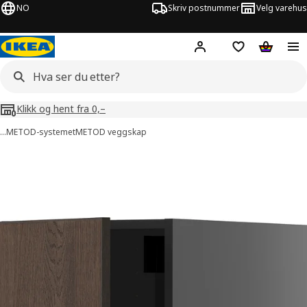
NO
Skriv postnummer
Velg varehus
Hej!
Logg inn
Huskeliste
Handlev
Klikk og hent fra 0,–
…
METOD-systemet
METOD veggskap
METOD bilder
er bilder