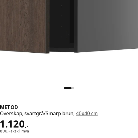
METOD
Overskap, svartgrå/Sinarp brun,
40x40 cm
Pris 1120,-
1.120
,
-
896,- ekskl. mva