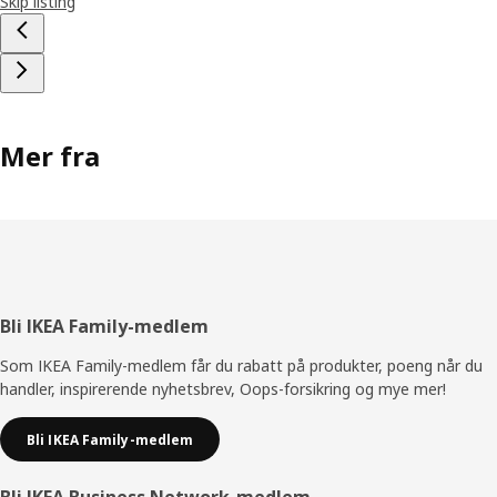
Skip listing
Mer fra
Bunntekst
Bli IKEA Family-medlem
Som IKEA Family-medlem får du rabatt på produkter, poeng når du
handler, inspirerende nyhetsbrev, Oops-forsikring og mye mer!
Bli IKEA Family-medlem