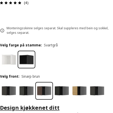
Produktomtale: 5 ingen kundevurdering 5 stjerne
(4)
Monteringsskinne selges separat. Skal suppleres med bein og sokkel,
selges separat.
Velg farge på stamme
:
Svartgrå
Velg front
:
Sinarp brun
Design kjøkkenet ditt