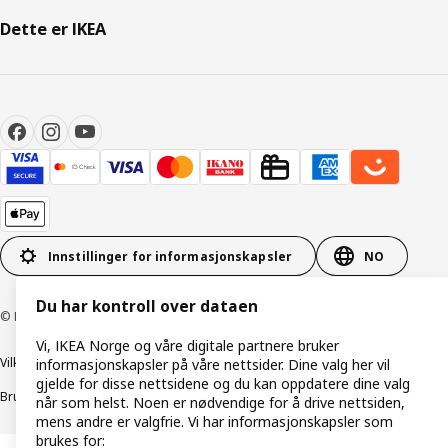
Dette er IKEA
Innstillinger for informasjonskapsler
NO
Du har kontroll over dataen
© Inter IKEA Systems B.V. 1999–2026
Vi, IKEA Norge og våre digitale partnere bruker
Vilkår og betingelser
Retningslinjer for personvern
informasjonskapsler på våre nettsider. Dine valg her vil
gjelde for disse nettsidene og du kan oppdatere dine valg
Bruk av informasjonskapsler (Cookies)
Retningslinjer for ansvarlig avsløring
når som helst. Noen er nødvendige for å drive nettsiden,
mens andre er valgfrie. Vi har informasjonskapsler som
brukes for: