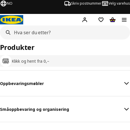
NO
Skriv postnummer
Velg varehus
Hej!
Logg inn
Huskeliste
Handlev
Produkter
Klikk og hent fra 0,–
Oppbevaringsmøbler
Småoppbevaring og organisering