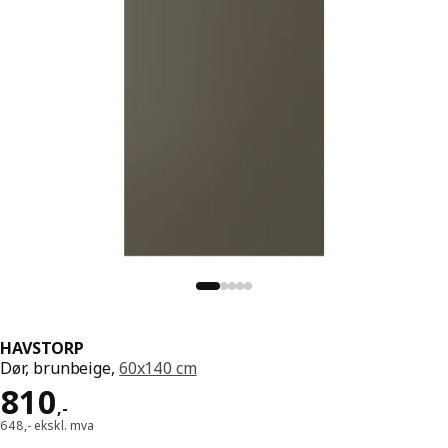
HAVSTORP
Dør, brunbeige,
60x140 cm
Pris 810,-
810
,
-
648,- ekskl. mva