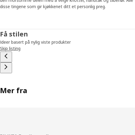
den morsomme delen med å velge knotter, håndtak og tilbehør. Alle
alltid utvikle og teste nye produkter opp mot resten av
disse tingene som gir kjøkkenet ditt et personlig preg.
utvalget vårt. «På den måten kan vi se fargene i riktig
sammenheng og sikre at de fungerer sammen med
benkeplater, hvitevarer, oppvaskkummer og forskjellige
typer tre. Vi koordinerer dem også med resten av
Få stilen
hjemmet, slik at det kan bli en harmonisk helhet.» Og når
Ideer basert på nylig viste produkter
du har bestemt deg for en farge på HAVSTORP
Skip listing
kjøkkendører og frontskuffer, gjenstår den morsomme
delen med å velge knotter, håndtak og tilbehør. «Alt det
som gir kjøkkenet et personlig preg og følelsen av å
komme hjem til ditt eget kjøkken.»
Mer fra