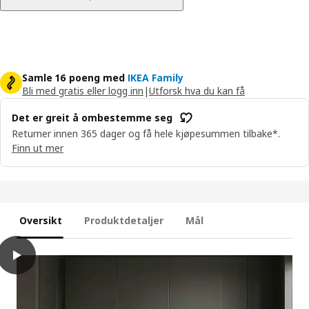
Samle 16 poeng med
IKEA Family
Bli med gratis eller logg inn
|
Utforsk hva du kan få
Det er greit å ombestemme seg
Returner innen 365 dager og få hele kjøpesummen tilbake*.
Finn ut mer
Oversikt
Produktdetaljer
Mål
play
HAVSTORP Dør, brunbeige, 60x140 cm