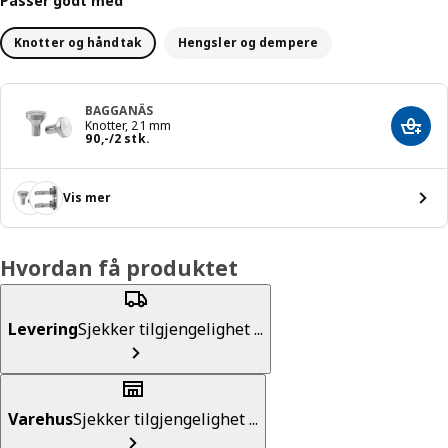
Passer godt med
Knotter og håndtak
Hengsler og dempere
BAGGANÄS
Knotter, 21 mm
Legg 
Pris 90,-/2 stk.
90
,
-
/2 stk.
Vis mer
Hvordan få produktet
Levering
Sjekker tilgjengelighet ...
Varehus
Sjekker tilgjengelighet ...