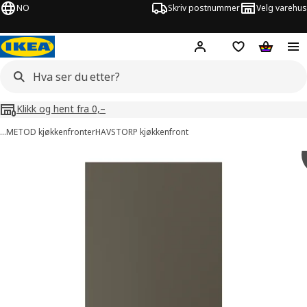
NO
Skriv postnummer
Velg varehus
Hej!
Logg inn
Huskeliste
Handlev
Klikk og hent fra 0,–
…
METOD kjøkkenfronter
HAVSTORP kjøkkenfront
HAVSTORP bilder
er bilder