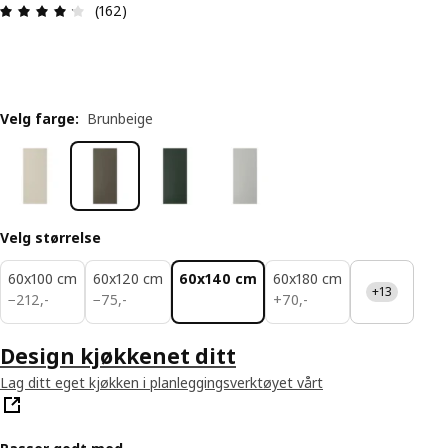
Produktomtale: 4.2 ingen kundevurdering 5 stjer
(162)
Velg farge
:
Brunbeige
Velg størrelse
60x100 cm
60x120 cm
60x140 cm
60x180 cm
+13
212,-
75,-
70,-
−
212
,
-
−
75
,
-
+
70
,
-
Design kjøkkenet ditt
Lag ditt eget kjøkken i planleggingsverktøyet vårt