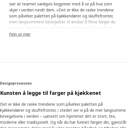
sier at teamet vanligvis begynner med å se på hva som
skjer i verden rundt dem. «Det er ikke de raske trendene
som påvirker paletten på kjøkkendører og skuffefronter,
men langsommere bevegelser. Vi ønsker å finne farger du
kan leve med lenge – uansett om hjemmet ditt er stort,
lite, moderne eller tradisjonelt.»
Finn ut mer
Nøye utvalgte farger
For HAVSTORP utviklet teamet et utvalg dempede farger
som fungerer godt på større overflater som kjøkkendører
og skuffefronter. Det neste trinnet var å se hva som skjer
med fargene i ulike lys. «Vi plasserer hver fargeprøve i en
lysboks der vi kan simulere flere typer dagslys og belysning
Designprosessen
for å se hvordan fargen oppfører seg. Jobben vår betyr at
du kan stole på fargen, at et grått kjøkken faktisk alltid ser
Kunsten å legge til farger på kjøkkenet
grått ut», sier Flavia. «Du kan føle deg trygg på
fargevalget ditt.»
Det er ikke de raske trendene som påvirker paletten på
kjøkkendører og skuffefronter, i stedet ser vi på de mer langsomme
bevegelsene i verden – uansett om hjemmet ditt er stort, lite,
Koordineres med hjemmet ditt
moderne eller tradisjonelt. Og når du har funnet fargen din, gjenstår
Siden vi i IKEA har alt til hjemmet under ett tak, kan vi