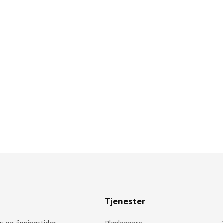
Tjenester
s og åpningstider
Planleggere