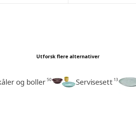
Utforsk flere alternativer
50
13
kåler og boller
Servisesett