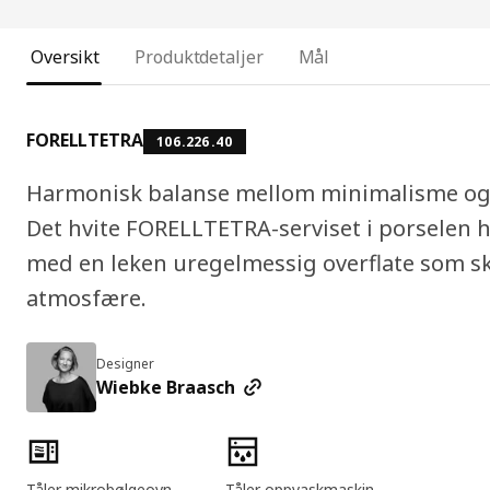
Oversikt
Produktdetaljer
Mål
FORELLTETRA
106.226.40
Harmonisk balanse mellom minimalisme og e
Det hvite FORELLTETRA-serviset i porselen h
med en leken uregelmessig overflate som s
atmosfære.
Designer
Wiebke Braasch
Produktfunksjoner
Tåler mikrobølgeovn.
Tåler oppvaskmaskin