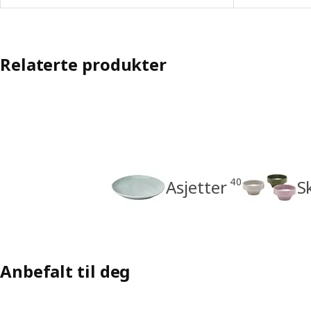
Relaterte produkter
40
Asjetter
S
Anbefalt til deg