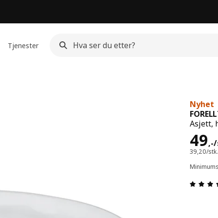
Tjenester
Nyhet
FOREL
Asjett, 
Pris
49
,
-
/
39,20/stk.
Minimumsa