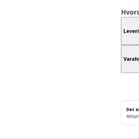
Hvor
Lever
Vareh
Det e
Return