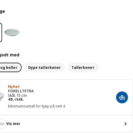
rge
godt med
 og boller
Dype tallerkener
Tallerkener
Nyhet
FORELLTETRA
Skål, 15 cm
Pris 49,-/stk.
Legg 
49
,
-
/stk.
Minimumsantall for kjøp på nett 4
Vis mer