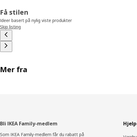
Få stilen
Ideer basert på nylig viste produkter
Skip listing
Mer fra
Bunntekst
Bli IKEA Family-medlem
Hjelp
Som IKEA Family-medlem får du rabatt på
Varehu