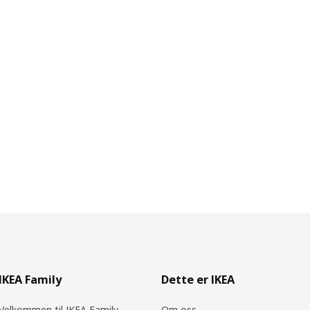
IKEA Family
Dette er IKEA
Velkommen til IKEA Family
Om oss