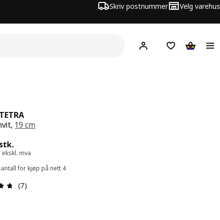
Skriv postnummer
Velg varehus
Hej!
Logg inn
Huskeliste
Handlev
LTETRA
hvit,
19 cm
 49,-/stk.
stk.
 ekskl. mva
ntall for kjøp på nett 4
Produktomtale: 4.7 ingen kundevurdering 5 stjerner. Tot
(7)