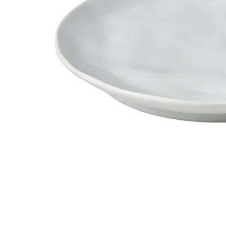
Image zoomed out, normal view