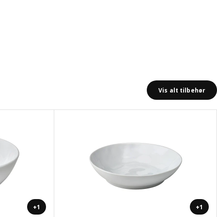
Vis alt tilbehør
+1
+1