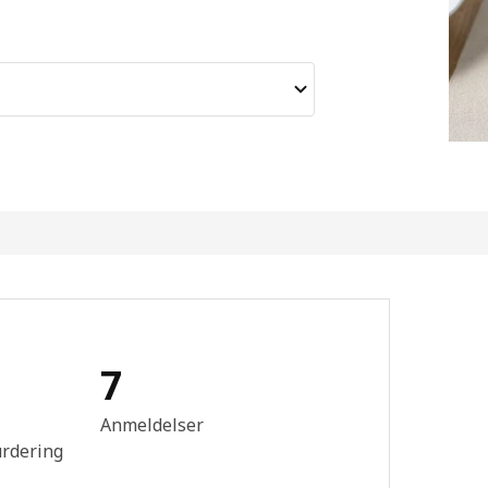
7
mtale: 4.7 ingen kundevurdering 5 stjerner. Totalt antall anmeldelser
Anmeldelser
urdering