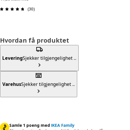
Produktomtale: 4.7 ingen kundevurdering 5 stjer
(30)
Hvordan få produktet
Levering
Sjekker tilgjengelighet ...
Varehus
Sjekker tilgjengelighet ...
Samle 1 poeng med
IKEA Family