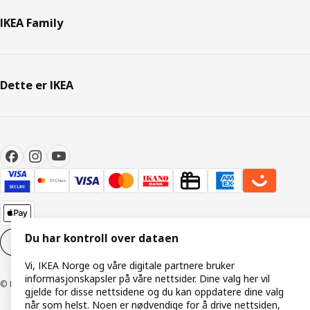
IKEA Family
Dette er IKEA
Du har kontroll over dataen
Innstillinger for informasjonskapsler
NO
Vi, IKEA Norge og våre digitale partnere bruker
informasjonskapsler på våre nettsider. Dine valg her vil
© Inter IKEA Systems B.V. 1999–2026
gjelde for disse nettsidene og du kan oppdatere dine valg
når som helst. Noen er nødvendige for å drive nettsiden,