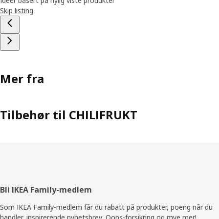
Ideer basert på nylig viste produkter
Skip listing
Mer fra
Tilbehør til CHILIFRUKT
Bunntekst
Bli IKEA Family-medlem
Som IKEA Family-medlem får du rabatt på produkter, poeng når du
handler, inspirerende nyhetsbrev, Oops-forsikring og mye mer!