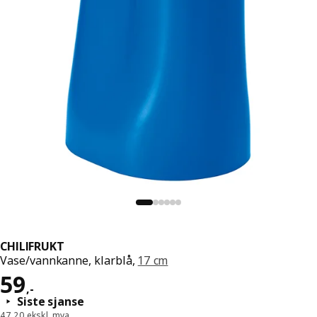
CHILIFRUKT
Vase/vannkanne, klarblå,
17 cm
Pris 59,-
59
,
-
Siste sjanse
47,20 ekskl. mva