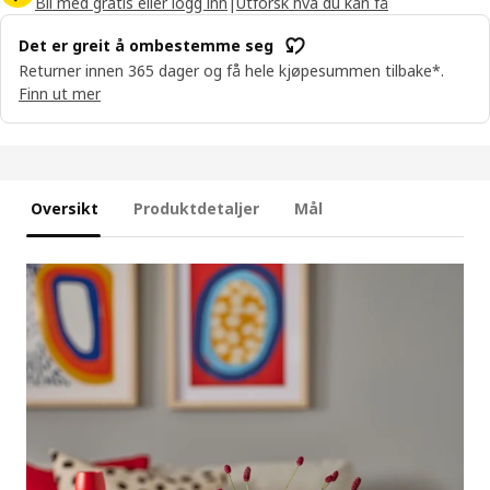
Bli med gratis eller logg inn
|
Utforsk hva du kan få
Det er greit å ombestemme seg
Returner innen 365 dager og få hele kjøpesummen tilbake*.
Finn ut mer
Oversikt
Produktdetaljer
Mål