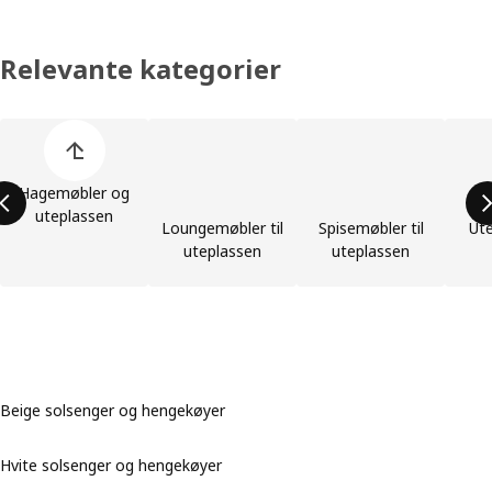
Relevante kategorier
Hopp over produktkategoriene
Hagemøbler og
uteplassen
Loungemøbler til
Spisemøbler til
Ute
uteplassen
uteplassen
Beige solsenger og hengekøyer
Hvite solsenger og hengekøyer