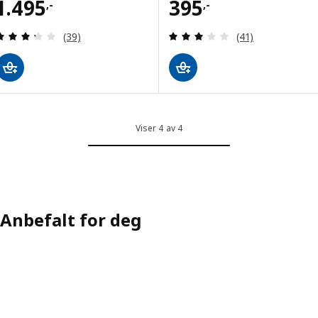
Pris 1495,-
Pris 395,-
1.495
395
,-
,-
Gjennomgang: 3.3 av 5 stjerner. Samlede anmelde
Gjennomgang: 3.1
(39)
(41)
Viser 4 av 4
Anbefalt for deg