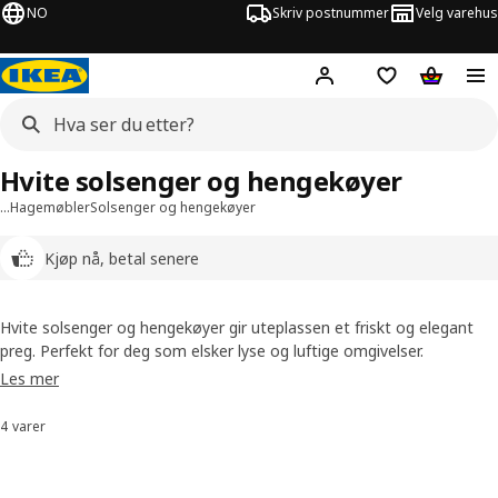
NO
Skriv postnummer
Velg varehus
Hej!
Logg inn
Huskeliste
Handlev
Hvite solsenger og hengekøyer
…
Hagemøbler
Solsenger og hengekøyer
Kjøp nå, betal senere
Hvite solsenger og hengekøyer gir uteplassen et friskt og elegant
preg. Perfekt for deg som elsker lyse og luftige omgivelser.
Les mer
4 varer
Sorter og filtrer