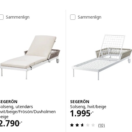
Gå til resultatene
Resultatliste
Sammenlign
Sammenlign
SEGERÖN
SEGERÖN
Solseng, utendørs
Solseng, hvit/beige
Pris 1995,-
1.995
hvit/beige/Frösön/Duvholmen
,-
beige
Pris 2790,-
2.790
,-
Gjennomgang: 2.6
(10)