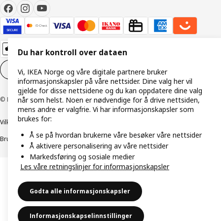
Du har kontroll over dataen
Innstillinger for informasjonskapsler
NO
Vi, IKEA Norge og våre digitale partnere bruker
informasjonskapsler på våre nettsider. Dine valg her vil
gjelde for disse nettsidene og du kan oppdatere dine valg
når som helst. Noen er nødvendige for å drive nettsiden,
© Inter IKEA Systems B.V. 1999–2026
mens andre er valgfrie. Vi har informasjonskapsler som
brukes for:
Vilkår og betingelser
Retningslinjer for personvern
Å se på hvordan brukerne våre besøker våre nettsider
Bruk av informasjonskapsler (Cookies)
Retningslinjer for ansvarlig avsløring
Å aktivere personalisering av våre nettsider
Markedsføring og sosiale medier
Les våre retningslinjer for informasjonskapsler
Godta alle informasjonskapsler
Informasjonskapselinnstillinger