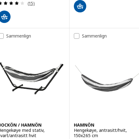
Gjennomgang: 4.1 av 5 stjerner. Samlede anmelde
(15)
Sammenlign
Sammenlign
BOCKÖN / HAMNÖN
HAMNÖN
Hengekøye med stativ,
Hengekøye, antrasitt/hvit,
svart/antrasitt hvit
150x265 cm