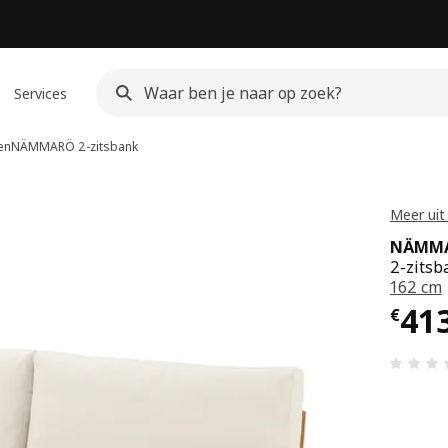
Services
en
NÄMMARÖ
2-zitsbank
Meer ui
NÄMM
2-zitsb
162 cm
Prij
41
€