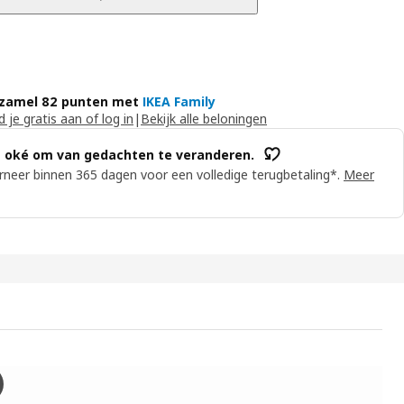
zamel 82 punten met
IKEA Family
 je gratis aan of log in
|
Bekijk alle beloningen
s oké om van gedachten te veranderen.
neer binnen 365 dagen voor een volledige terugbetaling*.
Meer
RÖ 2-zitsbank, lichtbruin gelazuurd buiten/Frösön/Duvholmen bei
 video toont de NÄMMARÖ 2-zits modulaire bank, een veelzijdig meube