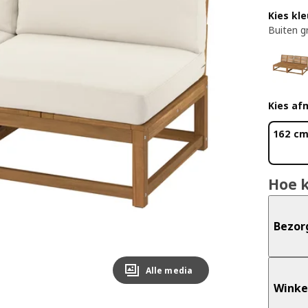
Kies kle
Buiten gr
Kies af
162 c
Hoe 
Bezor
Alle media
Winke