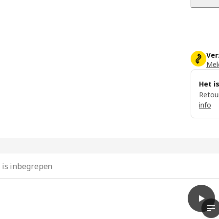
Ver
Meld
Het i
Retour
info
 is inbegrepen
play
NÄMMA
De