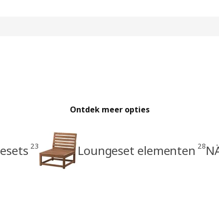
Ontdek meer opties
23
28
esets
Loungeset elementen
N