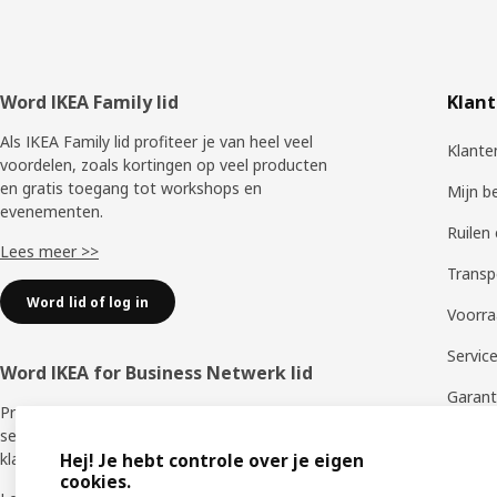
Voettekst
Word IKEA Family lid
Klant
Als IKEA Family lid profiteer je van heel veel
Klante
voordelen, zoals kortingen op veel producten
en gratis toegang tot workshops en
Mijn b
evenementen.
Ruilen
Lees meer >>
Transp
Word lid of log in
Voorra
Servic
Word IKEA for Business Netwerk lid
Garant
Profiteer van een aantal unieke voordelen en
services die je ondersteunen als zakelijke
Proble
klant.
Hej! Je hebt controle over je eigen
Produc
cookies.