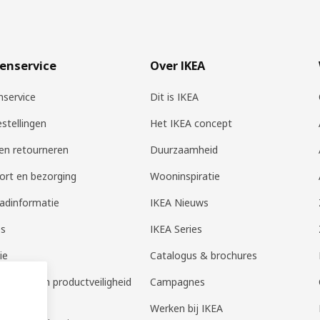
enservice
Over IKEA
nservice
Dit is IKEA
estellingen
Het IKEA concept
 en retourneren
Duurzaamheid
ort en bezorging
Wooninspiratie
adinformatie
IKEA Nieuws
es
IKEA Series
ie
Catalogus & brochures
em melden productveiligheid
Campagnes
t- en
Werken bij IKEA