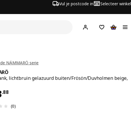
Vul je postcode in
Selecteer winkel
Hej!
Log in
Boodschappenli
Winkelw
t de NÄMMARÖ serie
ARÖ
ank, lichtbruin gelazuurd buiten/Frösön/Duvholmen beige,
s € 413.88
3
.
88
Review: 0 van 5 sterren. Totaal beoordelingen: 0
(0)