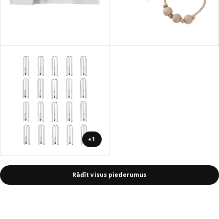
+1
Rādīt visus piederumus