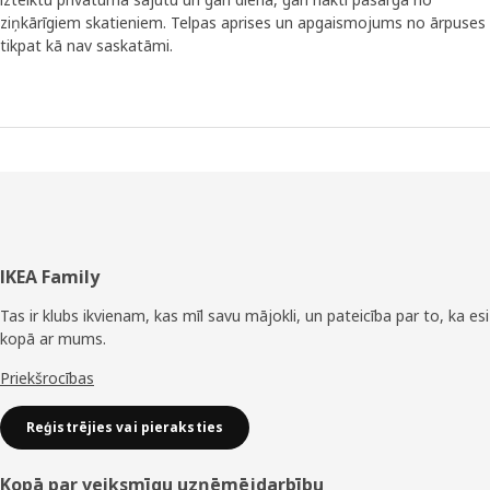
ziņkārīgiem skatieniem. Telpas aprises un apgaismojums no ārpuses
tikpat kā nav saskatāmi.
Kājene
IKEA Family
Tas ir klubs ikvienam, kas mīl savu mājokli, un pateicība par to, ka esi
kopā ar mums.
Priekšrocības
Reģistrējies vai pieraksties
Kopā par veiksmīgu uzņēmējdarbību