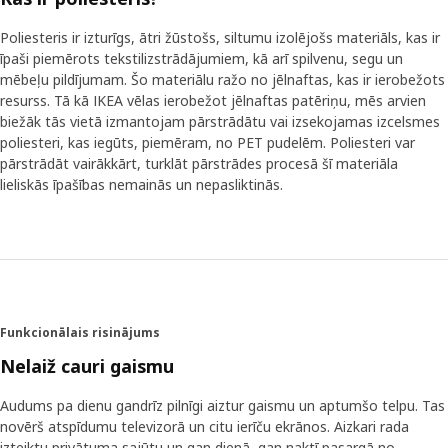
Poliesteris ir izturīgs, ātri žūstošs, siltumu izolējošs materiāls, kas ir
īpaši piemērots tekstilizstrādājumiem, kā arī spilvenu, segu un
mēbeļu pildījumam. Šo materiālu ražo no jēlnaftas, kas ir ierobežots
resurss. Tā kā IKEA vēlas ierobežot jēlnaftas patēriņu, mēs arvien
biežāk tās vietā izmantojam pārstrādātu vai izsekojamas izcelsmes
poliesteri, kas iegūts, piemēram, no PET pudelēm. Poliesteri var
pārstrādāt vairākkārt, turklāt pārstrādes procesā šī materiāla
lieliskās īpašības nemainās un nepasliktinās.
Funkcionālais risinājums
Nelaiž cauri gaismu
Audums pa dienu gandrīz pilnīgi aiztur gaismu un aptumšo telpu. Tas
novērš atspīdumu televizorā un citu ierīču ekrānos. Aizkari rada
izteiktu privātuma sajūtu un gan dienā, gan naktī pasargā no