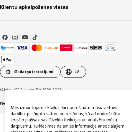
Klientu apkalpošanas vietas
Sīkdatņu iestatījumi
LV
© Inter IKEA Systems B.V. 1999-2026
Piekļūstamība
Vispārīgi noteikumi
Privātuma un sīkdatņu politika
Kontakti
Mēs izmantojam sīkfailus, lai nodrošinātu mūsu vietnes
darbību, pielāgotu saturu un reklāmas, kā arī nodrošinātu
sociālo plašsaziņas līdzekļu funkcijas un analizētu mūsu
datplūsmu. Turklāt mēs dalāmies informācijā ar sociālajiem