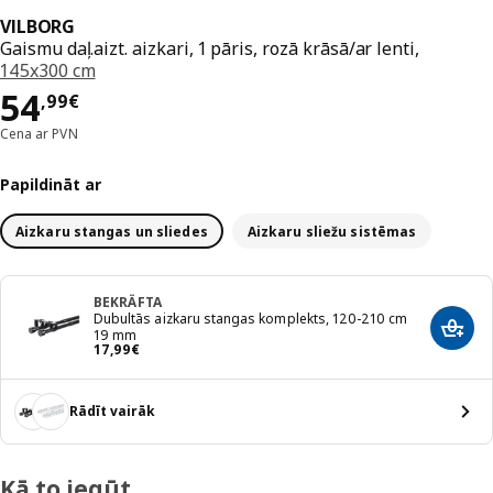
VILBORG
Gaismu daļ.aizt. aizkari, 1 pāris, rozā krāsā/ar lenti,
145x300 cm
Cena 54,99€
54
,
99
€
Cena ar PVN
Papildināt ar
Aizkaru stangas un sliedes
Aizkaru sliežu sistēmas
BEKRÄFTA
Dubultās aizkaru stangas komplekts, 120-210 cm
Pievi
19 mm
Cena 17,99€
17
,
99
€
Rādīt vairāk
Kā to iegūt