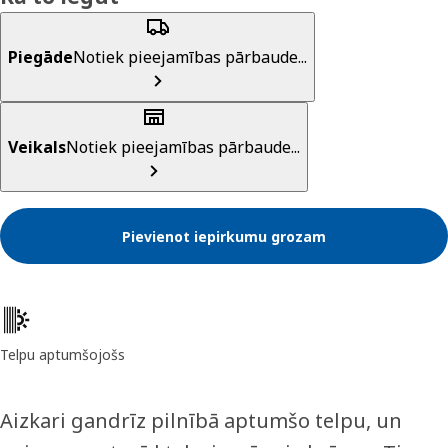
Piegāde
Notiek pieejamības pārbaude...
Veikals
Notiek pieejamības pārbaude...
Pievienot iepirkumu grozam
Preces īpašības
Telpu aptumšojošs
Aizkari gandrīz pilnībā aptumšo telpu, un