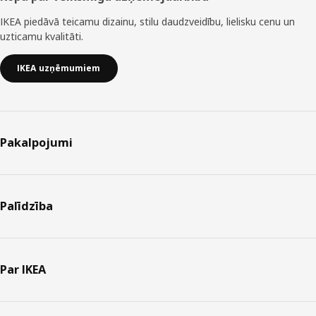
IKEA piedāvā teicamu dizainu, stilu daudzveidību, lielisku cenu un
uzticamu kvalitāti.
IKEA uzņēmumiem
Pakalpojumi
Palīdzība
Par IKEA