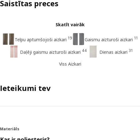
Saistītas preces
Skatīt vairāk
19
11
Telpu aptumšojoši aizkari
Gaismu aizturoši aizkari
44
31
Daļēji gaismu aizturoši aizkari
Dienas aizkari
Viss Aizkari
Ieteikumi tev
Materiāls
Kas ir poliesteris?