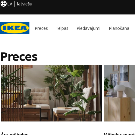
LV
latviešu
Preces
Telpas
Piedāvājumi
Plānošana
Preces
Āra mēbeles
Mēbeles mant