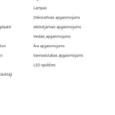
Lampas
Dekoratīvais apgaismojums
plaukti
Iebūvējamais apgaismojums
Viedais apgaismojums
tori
Āra apgaismojums
ņi
Vannasistabas apgaismojums
LED spuldzes
žāvētāji