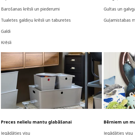
Barošanas krēsli un piederumi
Gultas un galvga
Tualetes galdiņu krēsli un taburetes
Guļamistabas m
Galdi
Krēsli
Preces nelielu mantu glabāšanai
Bērniem un m
Iegādāties visu
Iegādāties visu