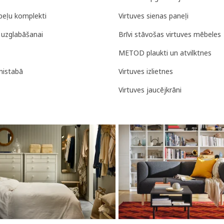
eļu komplekti
Virtuves sienas paneļi
uzglabāšanai
Brīvi stāvošas virtuves mēbeles
METOD plaukti un atvilktnes
rnistabā
Virtuves izlietnes
Virtuves jaucējkrāni