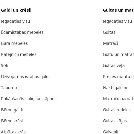
Galdi un krēsli
Gultas un mat
Iegādāties visu
Iegādāties visu
Ēdamistabas mēbeles
Gultas
Bāra mēbeles
Matrači
Kafejnīcu mēbeles
Gultu un matra
Soli
Gultas veļa
Dzīvojamās istabas galdi
Preces mantu g
Taburetes
Naktsgaldiņi
Pakāpšanās soliņi un kāpnes
Matraču pamat
Bērnu galdi
Gultas redeles
Bērnu krēsli
Gultas kājas
Atpūtas krēsli
Galvgaļi