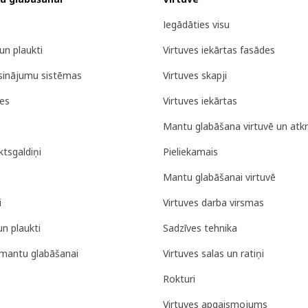
Iegādāties visu
un plaukti
Virtuves iekārtas fasādes
isinājumu sistēmas
Virtuves skapji
tes
Virtuves iekārtas
Mantu glabāšana virtuvē un atk
tsgaldiņi
Pieliekamais
Mantu glabāšanai virtuvē
i
Virtuves darba virsmas
un plaukti
Sadzīves tehnika
mantu glabāšanai
Virtuves salas un ratiņi
Rokturi
Virtuves apgaismojums