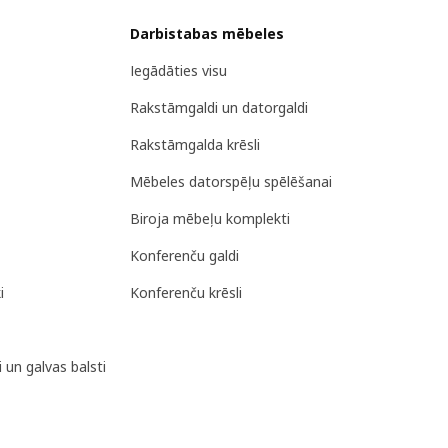
Darbistabas mēbeles
Iegādāties visu
Rakstāmgaldi un datorgaldi
Rakstāmgalda krēsli
Mēbeles datorspēļu spēlēšanai
Biroja mēbeļu komplekti
Konferenču galdi
i
Konferenču krēsli
 un galvas balsti