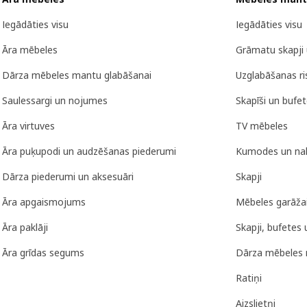
Iegādāties visu
Iegādāties visu
Āra mēbeles
Grāmatu skapji 
Dārza mēbeles mantu glabāšanai
Uzglabāšanas r
Saulessargi un nojumes
Skapīši un bufe
Āra virtuves
TV mēbeles
Āra puķupodi un audzēšanas piederumi
Kumodes un nak
Dārza piederumi un aksesuāri
Skapji
Āra apgaismojums
Mēbeles garāža
Āra paklāji
Skapji, bufetes 
Āra grīdas segums
Dārza mēbeles 
Ratiņi
Aizslietņi