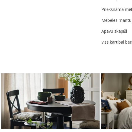
Priekšnama mēb
Mēbeles mantu 
Apavu skapīši
Viss kārtībai bē