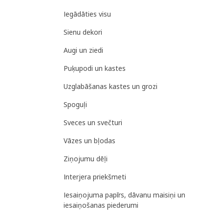
Iegādāties visu
Sienu dekori
Augi un ziedi
Puķupodi un kastes
Uzglabāšanas kastes un grozi
Spoguļi
Sveces un svečturi
Vāzes un bļodas
Ziņojumu dēļi
Interjera priekšmeti
Iesaiņojuma papīrs, dāvanu maisiņi un
iesaiņošanas piederumi