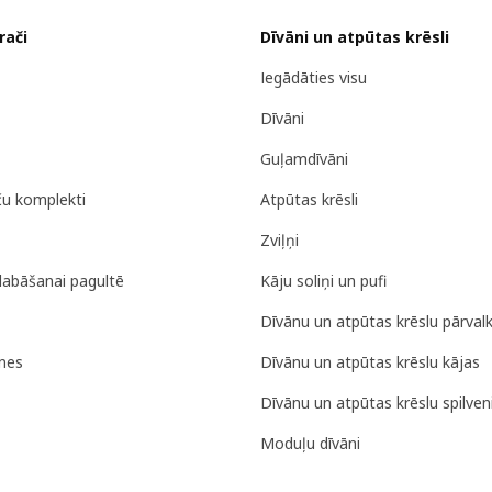
rači
Dīvāni un atpūtas krēsli
Iegādāties visu
Dīvāni
Guļamdīvāni
ču komplekti
Atpūtas krēsli
Zviļņi
labāšanai pagultē
Kāju soliņi un pufi
Dīvānu un atpūtas krēslu pārvalk
nes
Dīvānu un atpūtas krēslu kājas
Dīvānu un atpūtas krēslu spilveni
Moduļu dīvāni