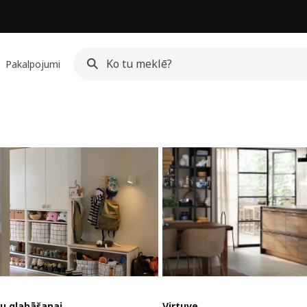
Pakalpojumi
u glabāšanai
Virtuve