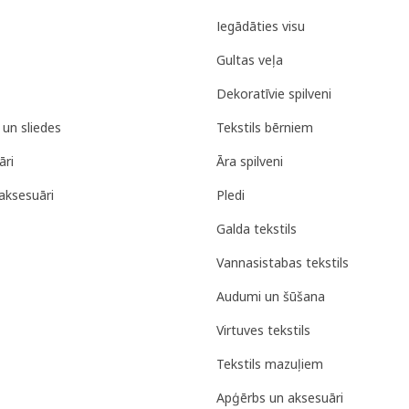
Iegādāties visu
Gultas veļa
Dekoratīvie spilveni
 un sliedes
Tekstils bērniem
āri
Āra spilveni
aksesuāri
Pledi
Galda tekstils
Vannasistabas tekstils
Audumi un šūšana
Virtuves tekstils
Tekstils mazuļiem
Apģērbs un aksesuāri