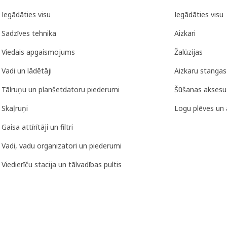
Iegādāties visu
Iegādāties visu
Sadzīves tehnika
Aizkari
Viedais apgaismojums
Žalūzijas
Vadi un lādētāji
Aizkaru stangas
Tālruņu un planšetdatoru piederumi
Šūšanas aksesu
Skaļruņi
Logu plēves un 
Gaisa attīrītāji un filtri
Vadi, vadu organizatori un piederumi
Viedierīču stacija un tālvadības pultis