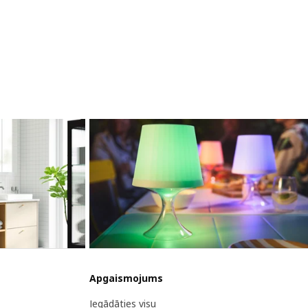
Apgaismojums
Iegādāties visu