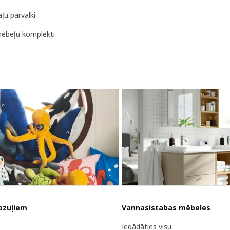
ļu pārvalki
ēbeļu komplekti
azuļiem
Vannasistabas mēbeles
Iegādāties visu