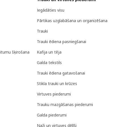
Iegādāties visu
Pārtikas uzglabāšana un organizēšana
Trauki
Trauki ēdiena pasniegšanai
ritumu šķirošana
Kafija un tēja
Galda tekstils
Trauki ēdiena gatavošanai
Stikla trauki un krūzes
Virtuves piederumi
Trauku mazgāšanas piederumi
Galda piederumi
Naži un virtuves dēlīši