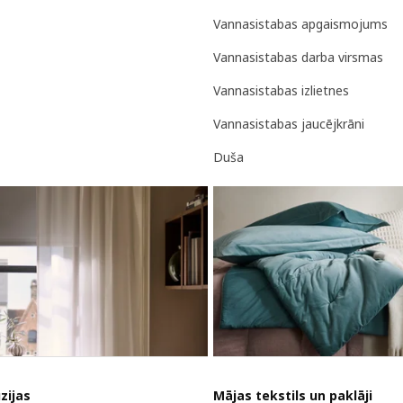
Vannasistabas apgaismojums
Vannasistabas darba virsmas
Vannasistabas izlietnes
Vannasistabas jaucējkrāni
Duša
zijas
Mājas tekstils un paklāji