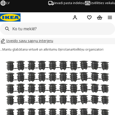
LV
Ievadi pasta indeksu
Izvēlēties veikalu
Hej!
Pierakstīties
Pirkumu saraks
Pirkumu 
Izveido savu sapņu interjeru
…
Mantu glabāšana virtuvē un atkritumu šķirošana
Atvilktņu organizatori
ARIERA attēli
 attēlus