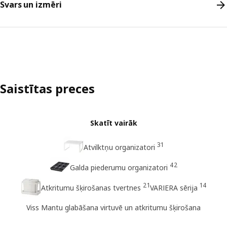
Svars un izmēri
Saistītas preces
Skatīt vairāk
31
Atvilktņu organizatori
42
Galda piederumu organizatori
21
14
Atkritumu šķirošanas tvertnes
VARIERA sērija
Viss Mantu glabāšana virtuvē un atkritumu šķirošana