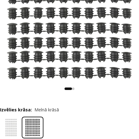
Izvēlies krāsa
:
Melnā krāsā