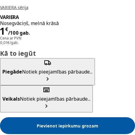
VARIERA sērija
VARIERA
Nosegvāciņš, melnā krāsā
Cena 1€/100 gab.
1
€
/100 gab.
Cena ar PVN
0,01€/gab.
Kā to iegūt
Piegāde
Notiek pieejamības pārbaude...
Veikals
Notiek pieejamības pārbaude...
Pievienot iepirkumu grozam