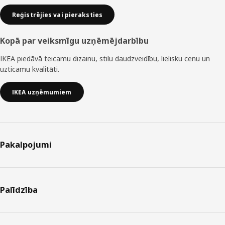
Reģistrējies vai pieraksties
Kopā par veiksmīgu uzņēmējdarbību
IKEA piedāvā teicamu dizainu, stilu daudzveidību, lielisku cenu un
uzticamu kvalitāti.
IKEA uzņēmumiem
Pakalpojumi
Palīdzība