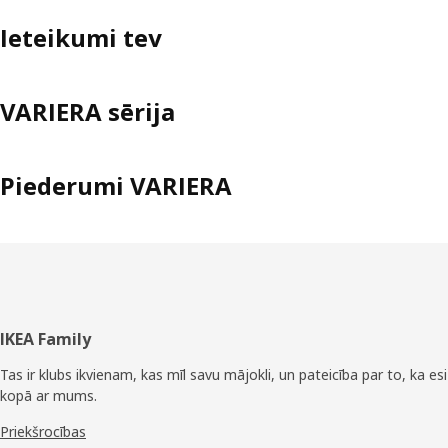
Ieteikumi tev
VARIERA sērija
Piederumi VARIERA
Kājene
IKEA Family
Tas ir klubs ikvienam, kas mīl savu mājokli, un pateicība par to, ka esi
kopā ar mums.
Priekšrocības