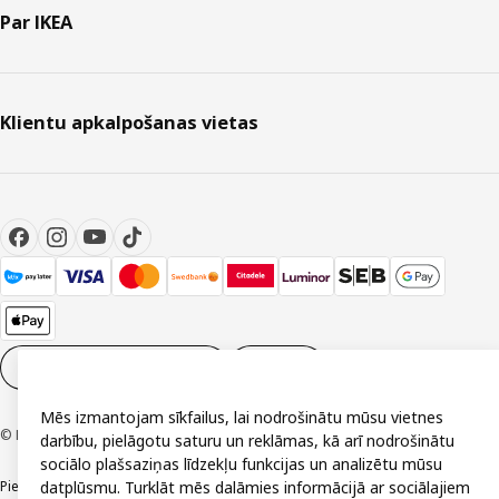
Par IKEA
Klientu apkalpošanas vietas
Sīkdatņu iestatījumi
LV
Mēs izmantojam sīkfailus, lai nodrošinātu mūsu vietnes
© Inter IKEA Systems B.V. 1999-2026
darbību, pielāgotu saturu un reklāmas, kā arī nodrošinātu
sociālo plašsaziņas līdzekļu funkcijas un analizētu mūsu
Piekļūstamība
datplūsmu. Turklāt mēs dalāmies informācijā ar sociālajiem
Vispārīgi noteikumi
Privātuma un sīkdatņu politika
Kontakti