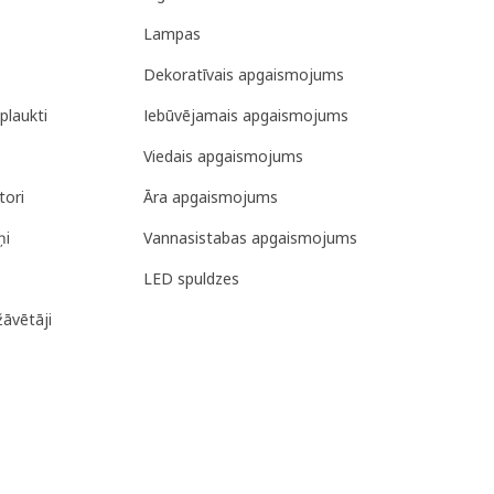
Lampas
Dekoratīvais apgaismojums
plaukti
Iebūvējamais apgaismojums
Viedais apgaismojums
tori
Āra apgaismojums
ņi
Vannasistabas apgaismojums
LED spuldzes
žāvētāji