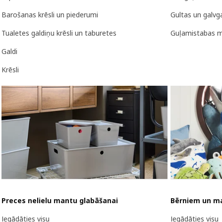
Barošanas krēsli un piederumi
Gultas un galvga
Tualetes galdiņu krēsli un taburetes
Guļamistabas m
Galdi
Krēsli
Preces nelielu mantu glabāšanai
Bērniem un m
Iegādāties visu
Iegādāties visu