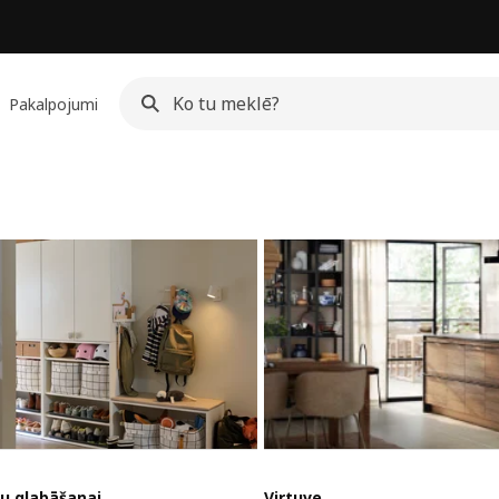
Pakalpojumi
u glabāšanai
Virtuve