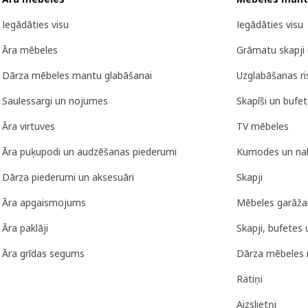
Iegādāties visu
Iegādāties visu
Āra mēbeles
Grāmatu skapji 
Dārza mēbeles mantu glabāšanai
Uzglabāšanas r
Saulessargi un nojumes
Skapīši un bufe
Āra virtuves
TV mēbeles
Āra puķupodi un audzēšanas piederumi
Kumodes un nak
Dārza piederumi un aksesuāri
Skapji
Āra apgaismojums
Mēbeles garāža
Āra paklāji
Skapji, bufetes 
Āra grīdas segums
Dārza mēbeles 
Ratiņi
Aizslietņi