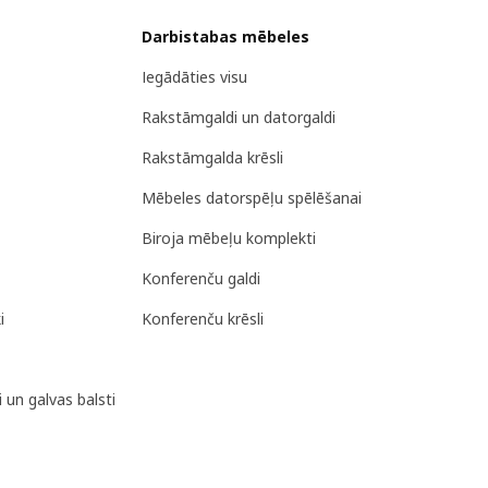
Darbistabas mēbeles
Iegādāties visu
Rakstāmgaldi un datorgaldi
Rakstāmgalda krēsli
Mēbeles datorspēļu spēlēšanai
Biroja mēbeļu komplekti
Konferenču galdi
i
Konferenču krēsli
 un galvas balsti