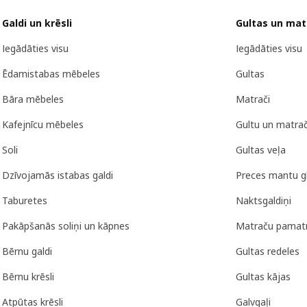
Galdi un krēsli
Gultas un mat
Iegādāties visu
Iegādāties visu
Ēdamistabas mēbeles
Gultas
Bāra mēbeles
Matrači
Kafejnīcu mēbeles
Gultu un matra
Soli
Gultas veļa
Dzīvojamās istabas galdi
Preces mantu g
Taburetes
Naktsgaldiņi
Pakāpšanās soliņi un kāpnes
Matraču pamat
Bērnu galdi
Gultas redeles
Bērnu krēsli
Gultas kājas
Atpūtas krēsli
Galvgaļi