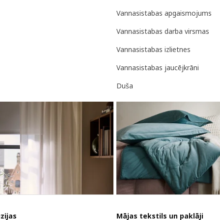
Vannasistabas apgaismojums
Vannasistabas darba virsmas
Vannasistabas izlietnes
Vannasistabas jaucējkrāni
Duša
zijas
Mājas tekstils un paklāji