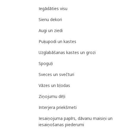
Iegādāties visu
Sienu dekori
Augi un ziedi
Puķupodi un kastes
Uzglabāšanas kastes un grozi
Spoguļi
Sveces un svečturi
Vāzes un bļodas
Ziņojumu dēļi
Interjera priekšmeti
Iesaiņojuma papīrs, dāvanu maisiņi un
iesaiņošanas piederumi