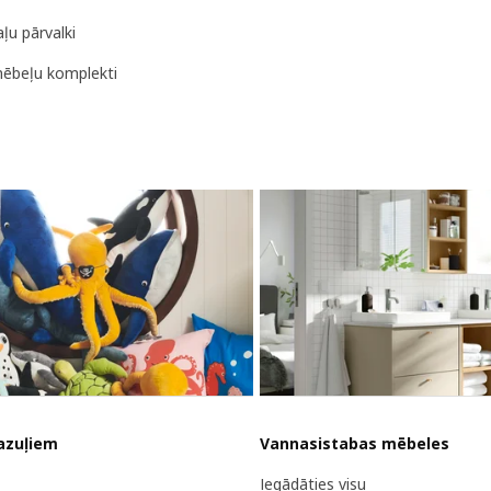
ļu pārvalki
ēbeļu komplekti
azuļiem
Vannasistabas mēbeles
Iegādāties visu