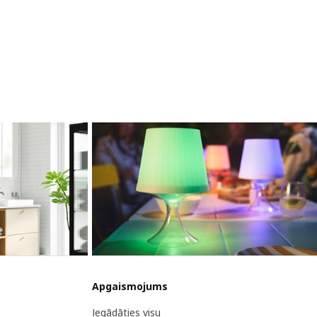
Apgaismojums
Iegādāties visu