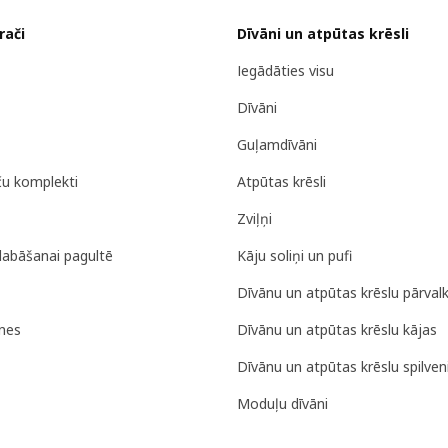
rači
Dīvāni un atpūtas krēsli
Iegādāties visu
Dīvāni
Guļamdīvāni
ču komplekti
Atpūtas krēsli
Zviļņi
labāšanai pagultē
Kāju soliņi un pufi
Dīvānu un atpūtas krēslu pārvalk
nes
Dīvānu un atpūtas krēslu kājas
Dīvānu un atpūtas krēslu spilveni
Moduļu dīvāni