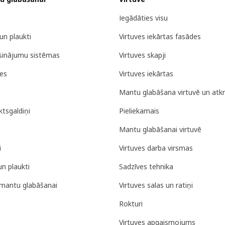
Iegādāties visu
un plaukti
Virtuves iekārtas fasādes
isinājumu sistēmas
Virtuves skapji
tes
Virtuves iekārtas
Mantu glabāšana virtuvē un atk
tsgaldiņi
Pieliekamais
Mantu glabāšanai virtuvē
i
Virtuves darba virsmas
un plaukti
Sadzīves tehnika
mantu glabāšanai
Virtuves salas un ratiņi
Rokturi
Virtuves apgaismojums