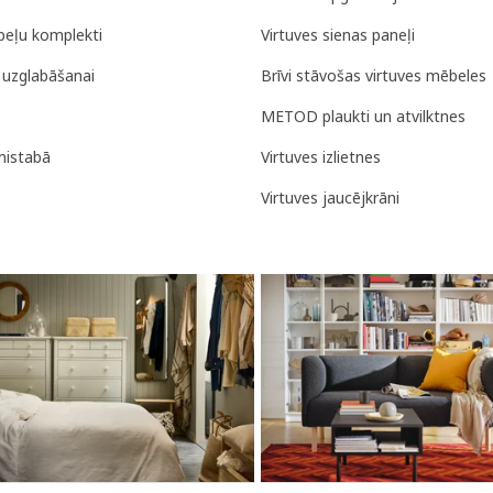
eļu komplekti
Virtuves sienas paneļi
uzglabāšanai
Brīvi stāvošas virtuves mēbeles
METOD plaukti un atvilktnes
rnistabā
Virtuves izlietnes
Virtuves jaucējkrāni