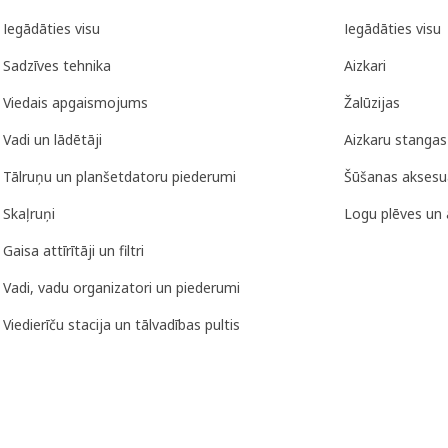
Iegādāties visu
Iegādāties visu
Sadzīves tehnika
Aizkari
Viedais apgaismojums
Žalūzijas
Vadi un lādētāji
Aizkaru stangas
Tālruņu un planšetdatoru piederumi
Šūšanas aksesu
Skaļruņi
Logu plēves un 
Gaisa attīrītāji un filtri
Vadi, vadu organizatori un piederumi
Viedierīču stacija un tālvadības pultis