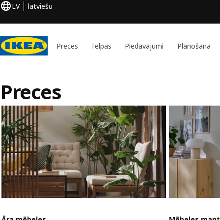
LV
latviešu
Preces
Telpas
Piedāvājumi
Plānošana
Preces
Āra mēbeles
Mēbeles mant