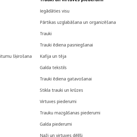
Iegādāties visu
Pārtikas uzglabāšana un organizēšana
Trauki
Trauki ēdiena pasniegšanai
ritumu šķirošana
Kafija un tēja
Galda tekstils
Trauki ēdiena gatavošanai
Stikla trauki un krūzes
Virtuves piederumi
Trauku mazgāšanas piederumi
Galda piederumi
Naži un virtuves dēlīši