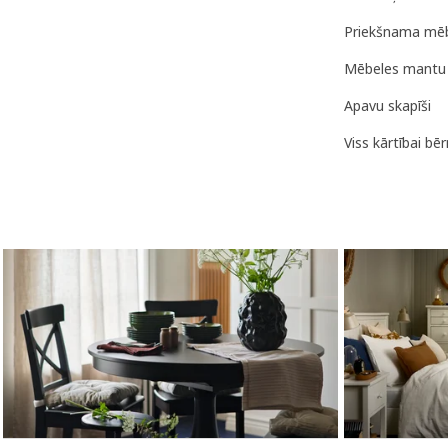
Priekšnama mēb
Mēbeles mantu 
Apavu skapīši
Viss kārtībai bē