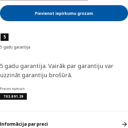
Pievienot iepirkumu grozam
Preces īpašības
5
5 gadu garantija
5 gadu garantija. Vairāk par garantiju var
uzzināt garantiju brošūrā.
Preces numurs
703.891.39
Informācija par preci