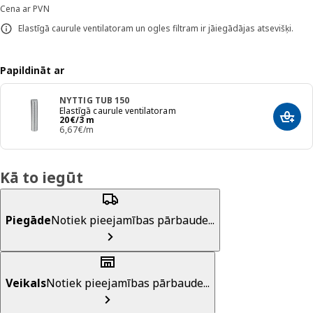
Cena ar PVN
Elastīgā caurule ventilatoram un ogles filtram ir jāiegādājas atsevišķi.
Papildināt ar
NYTTIG TUB 150
Elastīgā caurule ventilatoram
Cena 20€/3 m
20
€
/3 m
Pievi
6,67€/m
Kā to iegūt
Piegāde
Notiek pieejamības pārbaude...
Veikals
Notiek pieejamības pārbaude...