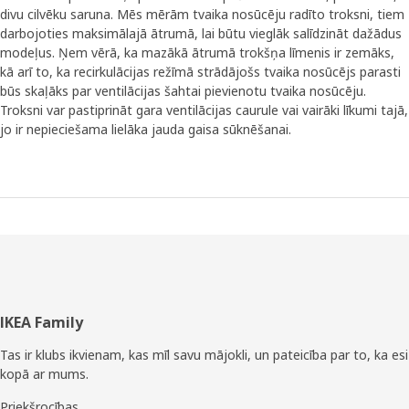
divu cilvēku saruna. Mēs mērām tvaika nosūcēju radīto troksni, tiem
darbojoties maksimālajā ātrumā, lai būtu vieglāk salīdzināt dažādus
modeļus. Ņem vērā, ka mazākā ātrumā trokšņa līmenis ir zemāks,
kā arī to, ka recirkulācijas režīmā strādājošs tvaika nosūcējs parasti
būs skaļāks par ventilācijas šahtai pievienotu tvaika nosūcēju.
Troksni var pastiprināt gara ventilācijas caurule vai vairāki līkumi tajā,
jo ir nepieciešama lielāka jauda gaisa sūknēšanai.
Tehniskie
Kājene
IKEA Family
parametri
Tas ir klubs ikvienam, kas mīl savu mājokli, un pateicība par to, ka esi
kopā ar mums.
UNDERVERK
Iebūvējams
Priekšrocības