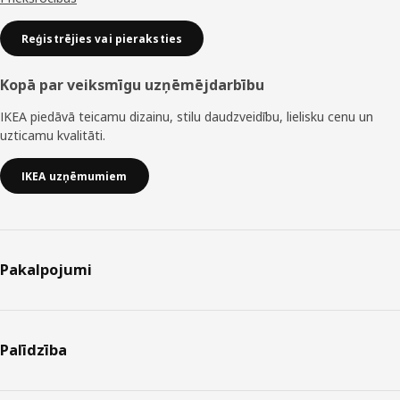
tvaika
nosūcējs,
Reģistrējies vai pieraksties
nerūsējošais
tērauds,
60
Kopā par veiksmīgu uzņēmējdarbību
cm
IKEA piedāvā teicamu dizainu, stilu daudzveidību, lielisku cenu un
Preces
uzticamu kvalitāti.
numurs
703.891.39
IKEA uzņēmumiem
Zīmolvārds
IKEA
Modeļa
UNDERVERK
Pakalpojumi
identifikators
70389139
Gada enerģijas
39
Palīdzība
patēriņš
kWh/gadā