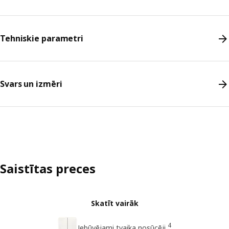
Tehniskie parametri
Svars un izmēri
Saistītas preces
Skatīt vairāk
4
Iebūvējami tvaika nosūcēji