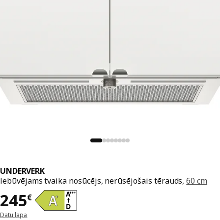
UNDERVERK
Iebūvējams tvaika nosūcējs, nerūsējošais tērauds,
60 cm
Cena 245€
245
€
Datu lapa