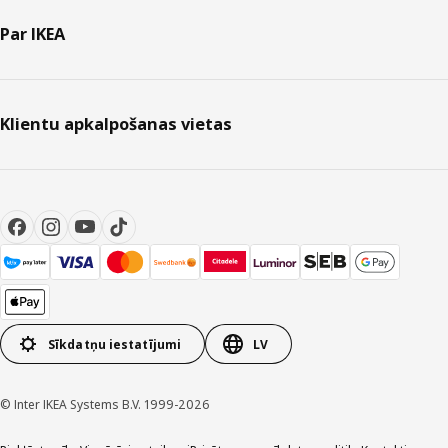
Energoefektivitātes
A+
Par IKEA
klase
Hidrodinamiskā
34.8 %
efektivitāte
Klientu apkalpošanas vietas
Hidrodinamiskās
A
efektivitātes klase
Apgaismojuma
37.0 lx/W
efektivitāte
Sīkdatņu iestatījumi
LV
Apgaismojuma
A
efektivitātes klase
© Inter IKEA Systems B.V. 1999-2026
Tauku filtrēšanas
95.1 %