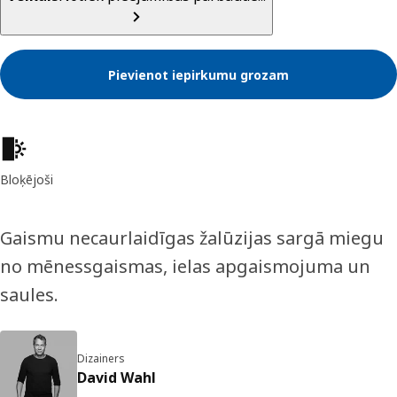
Pievienot iepirkumu grozam
Preces īpašības
Bloķējoši
Gaismu necaurlaidīgas žalūzijas sargā miegu
no mēnessgaismas, ielas apgaismojuma un
saules.
Dizainers
David Wahl