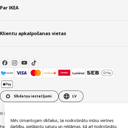
Par IKEA
Klientu apkalpošanas vietas
Sīkdatņu iestatījumi
LV
© Inter IKEA Systems B.V. 1999-2026
Mēs izmantojam sīkfailus, lai nodrošinātu mūsu vietnes
darbību, pielāgotu saturu un reklāmas, kā arī nodrošinātu
Piekļūstamība
Vispārīgi noteikumi
Privātuma un sīkdatņu politika
Kontakti