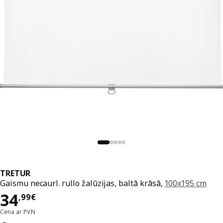
TRETUR
Gaismu necaurl. rullo žalūzijas, baltā krāsā,
100x195 cm
Cena 34,99€
34
,
99
€
Cena ar PVN