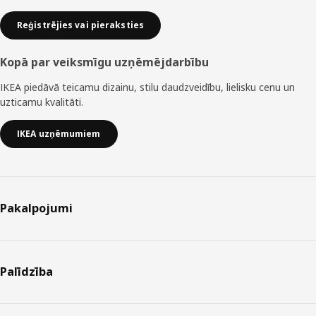
Reģistrējies vai pieraksties
Kopā par veiksmīgu uzņēmējdarbību
IKEA piedāvā teicamu dizainu, stilu daudzveidību, lielisku cenu un
uzticamu kvalitāti.
IKEA uzņēmumiem
Pakalpojumi
Palīdzība