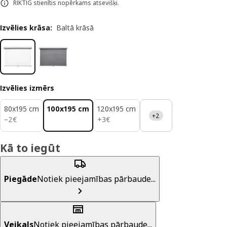
RIKTIG stienītis nopērkams atsevišķi.
Izvēlies krāsa
:
Baltā krāsā
Izvēlies izmērs
80x195 cm
100x195 cm
120x195 cm
+2
2€
3€
−
2
€
+
3
€
Kā to iegūt
Piegāde
Notiek pieejamības pārbaude...
Veikals
Notiek pieejamības pārbaude...