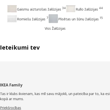
34
44
Gaismu aizturošas žalūzijas
Rullo žalūzijas
7
15
Romiešu žalūzijas
Plisētas un šūnu žalūzijas
Viss Žalūzijas
Ieteikumi tev
Kājene
IKEA Family
Tas ir klubs ikvienam, kas mīl savu mājokli, un pateicība par to, ka esi
kopā ar mums.
Priekšrocības