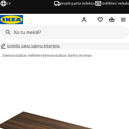
LV
Ievadi pasta indeksu
Izvēlēties veikalu
Hej!
Pierakstīties
Pirkumu saraks
Pirkumu 
Izveido savu sapņu interjeru
…
Vannasistabas mēbeles
Vannasistabas darba virsmas
TOLKEN attēli
 attēlus