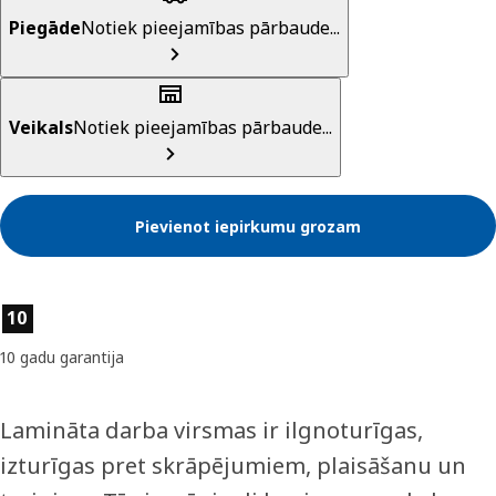
Piegāde
Notiek pieejamības pārbaude...
Veikals
Notiek pieejamības pārbaude...
Pievienot iepirkumu grozam
Preces īpašības
10
10 gadu garantija
Lamināta darba virsmas ir ilgnoturīgas,
izturīgas pret skrāpējumiem, plaisāšanu un