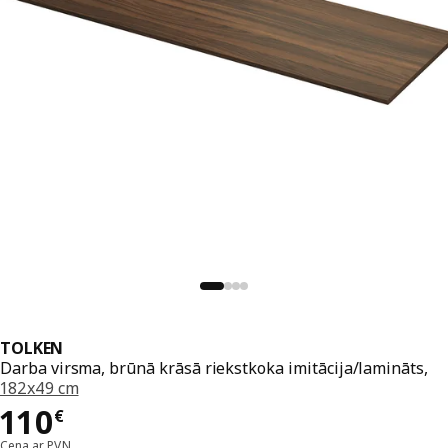
TOLKEN
Darba virsma, brūnā krāsā riekstkoka imitācija/lamināts,
182x49 cm
Cena 110€
110
€
Cena ar PVN