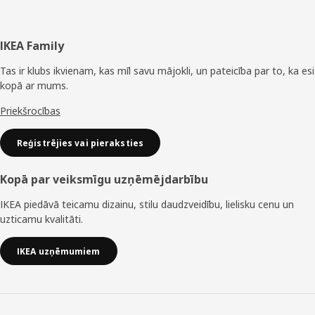
Kājene
IKEA Family
Tas ir klubs ikvienam, kas mīl savu mājokli, un pateicība par to, ka esi
kopā ar mums.
Priekšrocības
Reģistrējies vai pieraksties
Kopā par veiksmīgu uzņēmējdarbību
IKEA piedāvā teicamu dizainu, stilu daudzveidību, lielisku cenu un
uzticamu kvalitāti.
IKEA uzņēmumiem