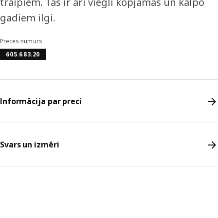
traipiem. Tās ir arī viegli kopjamas un kalpo
gadiem ilgi.
Preces numurs
605.683.20
Informācija par preci
Svars un izmēri