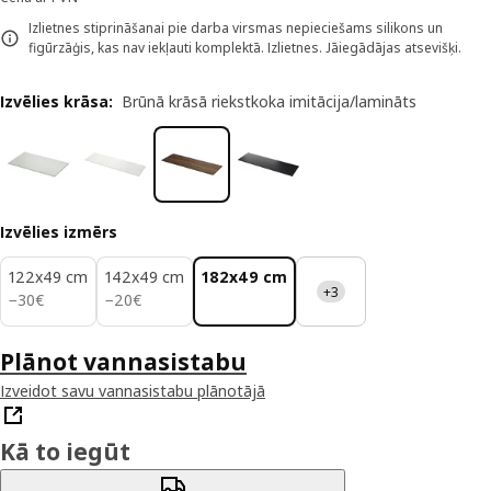
Izlietnes stiprināšanai pie darba virsmas nepieciešams silikons un
figūrzāģis, kas nav iekļauti komplektā. Izlietnes. Jāiegādājas atsevišķi.
Izvēlies krāsa
:
Brūnā krāsā riekstkoka imitācija/lamināts
Izvēlies izmērs
122x49 cm
142x49 cm
182x49 cm
+3
30€
20€
−
30
€
−
20
€
Plānot vannasistabu
Izveidot savu vannasistabu plānotājā
Kā to iegūt