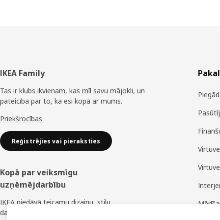
Kājene
IKEA Family
Paka
Tas ir klubs ikvienam, kas mīl savu mājokli, un
Piegād
pateicība par to, ka esi kopā ar mums.
Pasūtī
Priekšrocības
Finanš
Reģistrējies vai pieraksties
Virtuv
Virtuv
Kopā par veiksmīgu
uzņēmējdarbību
Interj
IKEA piedāvā teicamu dizainu, stilu
Mērīš
daudzveidību, lielisku cenu un uzticamu