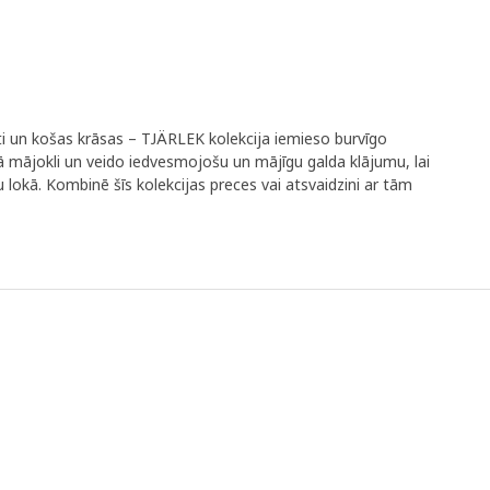
ti un košas krāsas – TJÄRLEK kolekcija iemieso burvīgo
mājokli un veido iedvesmojošu un mājīgu galda klājumu, lai
 lokā. Kombinē šīs kolekcijas preces vai atsvaidzini ar tām