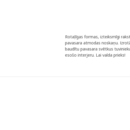
Rotaļīgas formas, izteiksmīgi raks
pavasara atmodas noskaņu. Izrotā 
baudītu pavasara svētkus tuvinieku
esošo interjeru. Lai valda prieks!