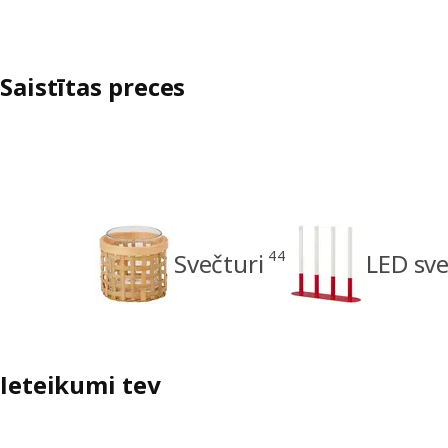
Saistītas preces
44
Svečturi
LED sv
Ieteikumi tev