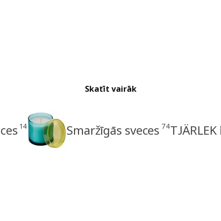
Skatīt vairāk
14
74
eces
Smaržīgās sveces
TJÄRLEK 