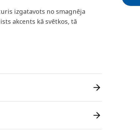
turis izgatavots no smagnēja
aists akcents kā svētkos, tā