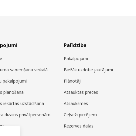
lpojumi
Palīdzība
e
Pakalpojumi
juma saņemšana veikalā
Biežāk uzdotie jautājumi
u pakalpojumi
Plānotāji
es plānošana
Atsauktās preces
es iekārtas uzstādīšana
Atsauksmes
era dizains privātpersonām
Ceļveži pircējiem
ana
Rezerves daļas