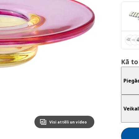
Kā to
Piegā
Veikal
Visi attēli un video