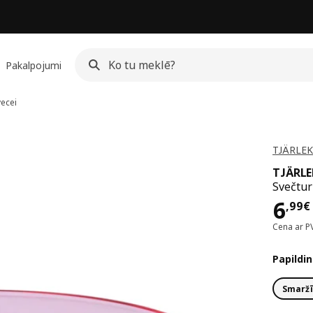
Pakalpojumi
vecei
TJÄRLEK 
TJÄRLE
Svečtur
Cen
6
,
99
€
Cena ar P
Papildin
Smaržī