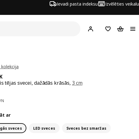
Ievadi pasta indeksu
Izvēlēties veikalu
Hej!
Pierakstīties
Pirkumu saraks
Pirkumu 
kolekcija
K
is tējas svecei, dažādās krāsās,
3 cm
a 6,99€
VN
āt ar
gās sveces
LED sveces
Sveces bez smaržas