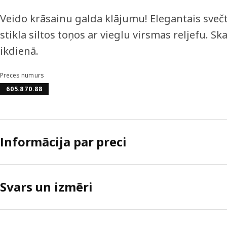
Veido krāsainu galda klājumu! Elegantais sveč
stikla siltos toņos ar vieglu virsmas reljefu. Sk
ikdienā.
Preces numurs
605.870.88
Informācija par preci
Svars un izmēri