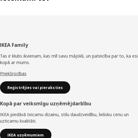
Kājene
IKEA Family
Tas ir klubs ikvienam, kas mīl savu mājokli, un pateicība par to, ka esi
kopā ar mums.
Priekšrocības
Reģistrējies vai pieraksties
Kopā par veiksmīgu uzņēmējdarbību
IKEA piedāvā teicamu dizainu, stilu daudzveidību, lielisku cenu un
uzticamu kvalitāti.
IKEA uzņēmumiem