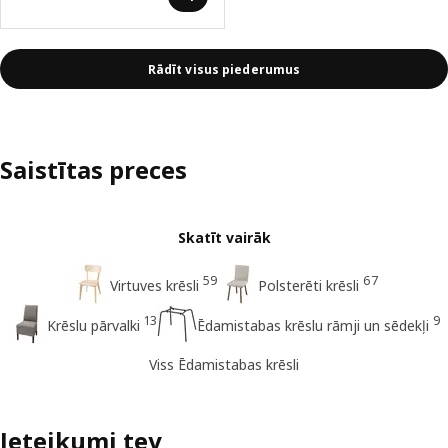
Rādīt visus piederumus
Saistītas preces
Skatīt vairāk
59
67
Virtuves krēsli
Polsterēti krēsli
13
9
Krēslu pārvalki
Ēdamistabas krēslu rāmji un sēdekļi
Viss Ēdamistabas krēsli
Ieteikumi tev