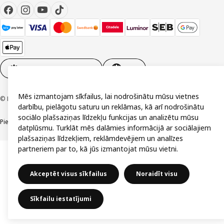
Sīkdatņu iestatījumi
LV
Mēs izmantojam sīkfailus, lai nodrošinātu mūsu vietnes
© Inter IKEA Systems B.V. 1999-2026
darbību, pielāgotu saturu un reklāmas, kā arī nodrošinātu
sociālo plašsaziņas līdzekļu funkcijas un analizētu mūsu
Piekļūstamība
Vispārīgi noteikumi
Privātuma un sīkdatņu politika
Kontakti
datplūsmu. Turklāt mēs dalāmies informācijā ar sociālajiem
plašsaziņas līdzekļiem, reklāmdevējiem un analīzes
partneriem par to, kā jūs izmantojat mūsu vietni.
Akceptēt visus sīkfailus
Noraidīt visu
Sīkfailu iestatījumi