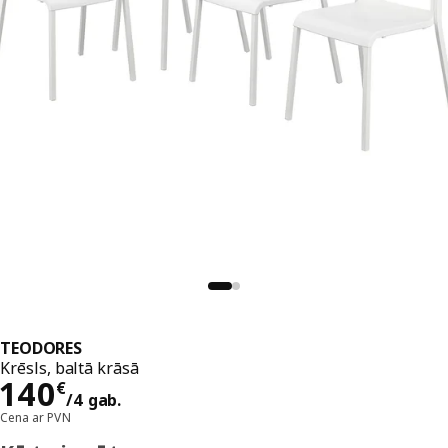
TEODORES
Krēsls, baltā krāsā
Cena 140€/4 gab.
140
€
/4 gab.
Cena ar PVN